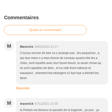
Commentaires
Ajouter un commentaire
M
Maverick
28/05/2023 21:17
Coucou encore eh ben ca s arrange pas , les pequenos , a
qui leur mere n a mas donne de cerveau quand elle les a
chies, sont repartis avec leur boom boom, la seule chose qu
ils sont capables de faire , et ca vote front national et
wauqyiez , vivement leq etrangers ici bye bye a bientot les
tares.
Répondre
M
maverick
07/11/2021 21:05
le Pertuis est devenu le paradis de la bagnole , ça pue , ça