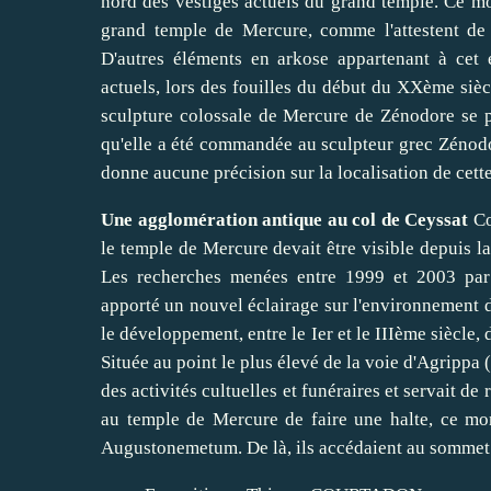
nord des vestiges actuels du grand temple. Ce 
grand temple de Mercure, comme l'attestent de 
D'autres éléments en arkose appartenant à cet é
actuels, lors des fouilles du début du XXème siècl
sculpture colossale de Mercure de Zénodore se p
qu'elle a été commandée au sculpteur grec Zénodo
donne aucune précision sur la localisation de cette
Une agglomération antique au col de Ceyssat
Co
le temple de Mercure devait être visible depuis 
Les recherches menées entre 1999 et 2003 par 
apporté un nouvel éclairage sur l'environnement d
le développement, entre le Ier et le IIIème siècle
Située au point le plus élevé de la voie d'Agrippa 
des activités cultuelles et funéraires et servait de
au temple de Mercure de faire une halte, ce mon
Augustonemetum. De là, ils accédaient au somme