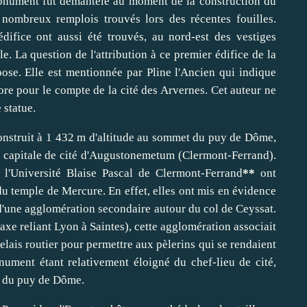
monument fut démantelé au moment de la construction du
nombreux remplois trouvés lors des récentes fouilles.
difice ont aussi été trouvés, au nord-est des vestiges
e. La question de l'attribution à ce premier édifice de la
ose. Elle est mentionnée par Pline l'Ancien qui indique
re pour le compte de la cité des Arvernes. Cet auteur ne
 statue.
nstruit à 1 432 m d'altitude au sommet du puy de Dôme,
la capitale de cité d'Augustonemetum (Clermont-Ferrand).
l'Université Blaise Pascal de Clermont-Ferrand
**
ont
u temple de Mercure. En effet, elles ont mis en évidence
, d'une agglomération secondaire autour du col de Ceyssat.
(axe reliant Lyon à Saintes), cette agglomération associait
 relais routier pour permettre aux pèlerins qui se rendaient
ument étant relativement éloigné du chef-lieu de cité,
t du puy de Dôme.