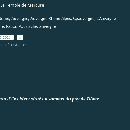
Le Temple de Mercure
,
,
,
,
 dome
Auvergne
Auvergne Rhône Alpes
Cpauvergne
L'Auvergne
,
,
he
Papou Poustache
auvergne
03.2021
…
pou Poustache
main d'Occident situé au sommet du puy de Dôme.