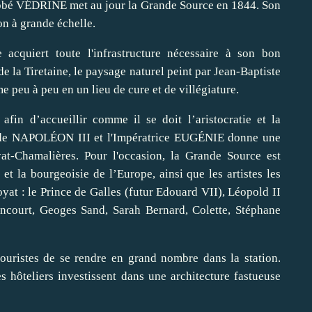
L'abbé VÉDRINE met au jour la Grande Source en 1844. Son
on à grande échelle.
 acquiert toute l'infrastructure nécessaire à son bon
 la Tiretaine, le paysage naturel peint par Jean-Baptiste
peu à peu en un lieu de cure et de villégiature.
afin d’accueillir comme il se doit l’aristocratie et la
te de NAPOLÉON III et l'Impératrice EUGÉNIE donne une
at-Chamalières. Pour l'occasion, la Grande Source est
 et la bourgeoisie de l’Europe, ainsi que les artistes les
yat : le Prince de Galles (futur Edouard VII), Léopold II
 Goncourt, Geoges Sand, Sarah Bernard, Colette, Stéphane
ouristes de se rendre en grand nombre dans la station.
es hôteliers investissent dans une architecture fastueuse