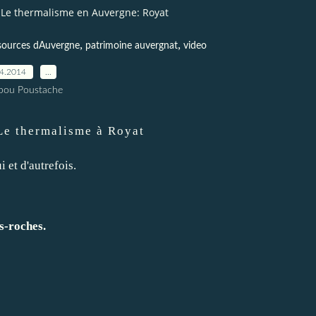
Le thermalisme en Auvergne: Royat
,
,
 sources dAuvergne
patrimoine auvergnat
video
04.2014
…
pou Poustache
Le thermalisme à Royat
i et d'autrefois.
s-roches.