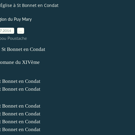
Église à St Bonnet en Condat
gion du Puy Mary
07.2014
…
pou Poustache
à St Bonnet en Condat
omane du XIVème