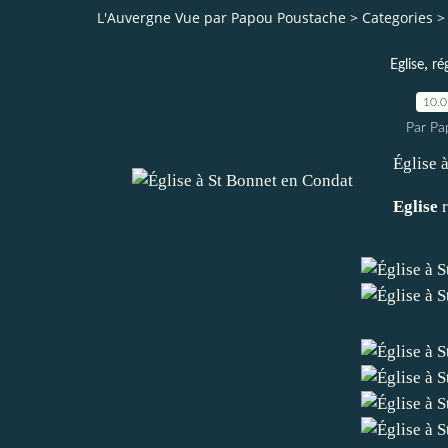
L'Auvergne Vue par Papou Poustache
>
Categories
>
,
Eglise
ré
10.
Par Pa
Église 
Eglise
r