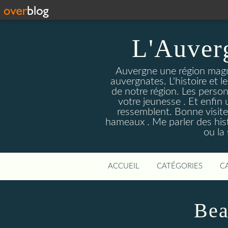
L'Auver
Auvergne une région magnif
auvergnates. L'histoire et l
de notre région. Les person
votre jeunesse . Et enfin 
ressemblent. Bonne visite
hameaux . Me parler des hist
ou la
ACCUEIL
CATÉGORIES
C
Be