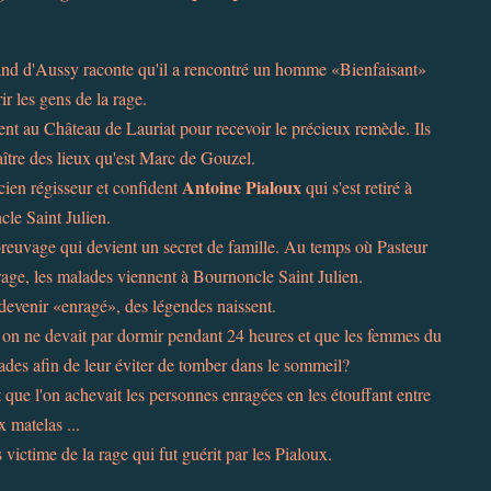
nd d'Aussy raconte qu'il a rencontré un homme «Bienfaisant»
r les gens de la rage.
ent au Château de Lauriat pour recevoir le précieux remède. Ils
aître des lieux qu'est Marc de Gouzel.
Antoine Pialoux
cien régisseur et confident
qui s'est retiré à
le Saint Julien.
breuvage qui devient un secret de famille. Au temps où Pasteur
 rage, les malades viennent à Bournoncle Saint Julien.
devenir «enragé», des légendes naissent.
, on ne devait par dormir pendant 24 heures et que les femmes du
ades afin de leur éviter de tomber dans le sommeil?
que l'on achevait les personnes enragées en les étouffant entre
 matelas ...
ictime de la rage qui fut guérit par les Pialoux.