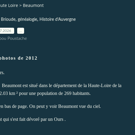
aute Loire
>
Beaumont
,
,
 Brioude
généalogie
Histoire d'Auvergne
07.2026
…
pou Poustache
photos de 2012
rs.
e, Beaumont est situé dans le département de la Haute-Loire de la
2.03 km ² pour une population de 269 habitants.
en bas de page. On peut y voir Beaumont vue du ciel.
 qui s'est fait dévoré par un Ours .