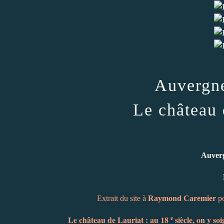
Auvergne
Le château 
Auverg
Extrait du site à
Raymond Caremier
po
e
Le château de Lauriat : au 18
siècle, on y so