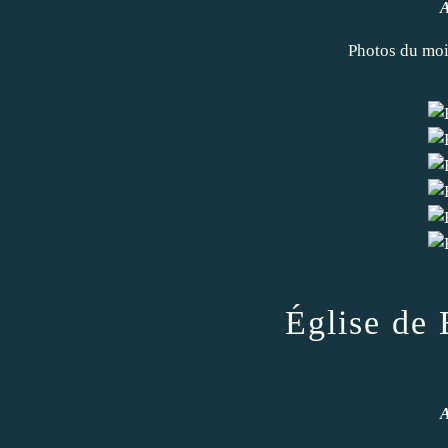
A
Photos du mo
Église de
A