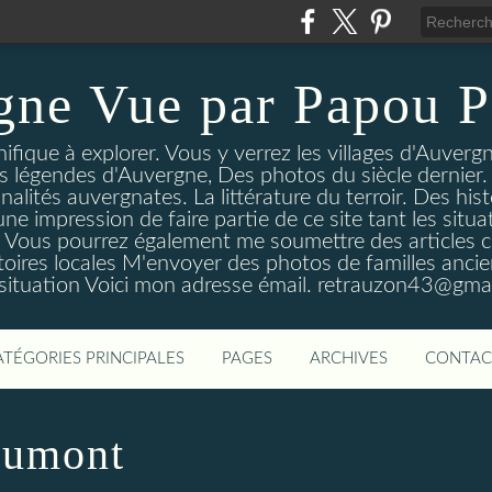
gne Vue par Papou P
ique à explorer. Vous y verrez les villages d'Auvergne
es légendes d'Auvergne, Des photos du siècle dernier. 
nalités auvergnates. La littérature du terroir. Des his
une impression de faire partie de ce site tant les si
 Vous pourrez également me soumettre des articles c
oires locales M'envoyer des photos de familles ancien
 situation Voici mon adresse émail. retrauzon43@gma
ATÉGORIES PRINCIPALES
PAGES
ARCHIVES
CONTAC
aumont