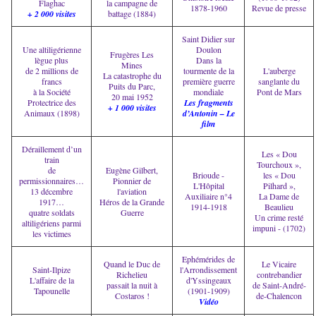
Flaghac
la campagne de
1878-1960
Revue de presse
+ 2 000 visites
battage (1884)
Saint Didier sur
Une altiligérienne
Doulon
Frugères Les
lègue plus
Dans la
Mines
de 2 millions de
tourmente de la
L'auberge
La catastrophe du
francs
première guerre
sanglante du
Puits du Parc,
à la Société
mondiale
Pont de Mars
20 mai 1952
Protectrice des
Les fragments
+ 1 000 visites
Animaux (1898)
d’Antonin – Le
film
Déraillement d’un
Les « Dou
train
Tourchoux »,
de
Eugène Gilbert,
Brioude -
les « Dou
permissionnaires…
Pionnier de
L'Hôpital
Pilhard »,
13 décembre
l'aviation
Auxiliaire n°4
La Dame de
1917…
Héros de la Grande
1914-1918
Beaulieu
quatre soldats
Guerre
Un crime resté
altiligériens parmi
impuni - (1702)
les victimes
Ephémérides de
Quand le Duc de
Le Vicaire
Saint-Ilpize
l'Arrondissement
Richelieu
contrebandier
L'affaire de la
d'Yssingeaux
passait la nuit à
de Saint-André-
Tapounelle
(1901-1909)
Costaros !
de-Chalencon
Vidéo