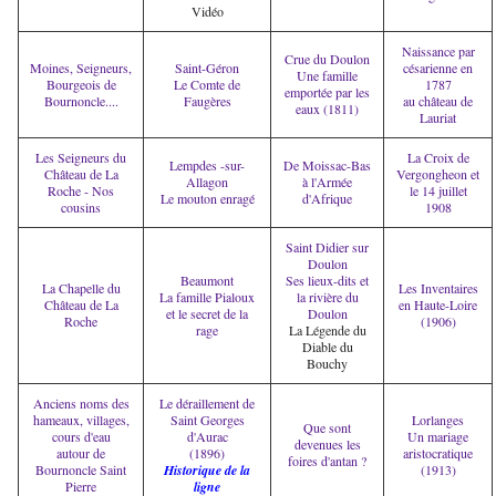
Vidéo
Naissance par
Crue du Doulon
Moines, Seigneurs,
Saint-Géron
césarienne en
Une famille
Bourgeois de
Le Comte de
1787
emportée par les
Bournoncle....
Faugères
au château de
eaux (1811)
Lauriat
Les Seigneurs du
La Croix de
Lempdes -sur-
De Moissac-Bas
Château de La
Vergongheon et
Allagon
à l'Armée
Roche - Nos
le 14 juillet
Le mouton enragé
d'Afrique
cousins
1908
Saint Didier sur
Doulon
Beaumont
Ses lieux-dits et
La Chapelle du
Les Inventaires
La famille Pialoux
la rivière du
Château de La
en Haute-Loire
et le secret de la
Doulon
Roche
(1906)
rage
La Légende du
Diable du
Bouchy
Anciens noms des
Le déraillement de
hameaux, villages,
Saint Georges
Lorlanges
Que sont
cours d'eau
d'Aurac
Un mariage
devenues les
autour de
(1896)
aristocratique
foires d'antan ?
Bournoncle Saint
Historique de la
(1913)
Pierre
ligne