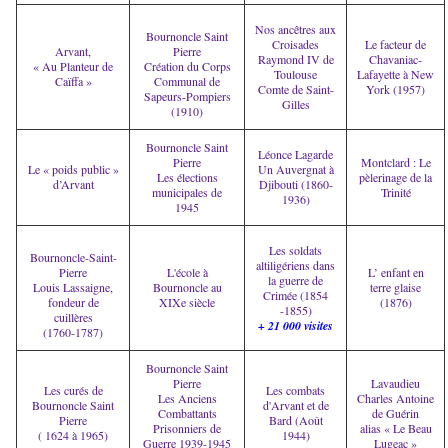
Nos ancêtres aux
Bournoncle Saint
Croisades
Le facteur de
Arvant,
Pierre
Raymond IV de
Chavaniac-
« Au Planteur de
Création du Corps
Toulouse
Lafayette à New
Caïffa »
Communal de
Comte de Saint-
York (1957)
Sapeurs-Pompiers
Gilles
(1910)
Bournoncle Saint
Léonce Lagarde
Pierre
Montclard : Le
Le « poids public »
Un Auvergnat à
Les élections
pèlerinage de la
d’Arvant
Djibouti (1860-
municipales de
Trinité
1936)
1945
Les soldats
Bournoncle-Saint-
altiligériens dans
Pierre
L'école à
L’ enfant en
la guerre de
Louis Lassaigne,
Bournoncle au
terre glaise
Crimée (1854
fondeur de
XIXe siècle
(1876)
-1855)
cuillères
+ 21 000 visites
(1760-1787)
Bournoncle Saint
Pierre
Lavaudieu
Les curés de
Les combats
Les Anciens
Charles Antoine
Bournoncle Saint
d'Arvant et de
Combattants
de Guérin
Pierre
Bard (Août
Prisonniers de
alias « Le Beau
( 1624 à 1965)
1944)
Guerre 1939-1945
Lugeac »