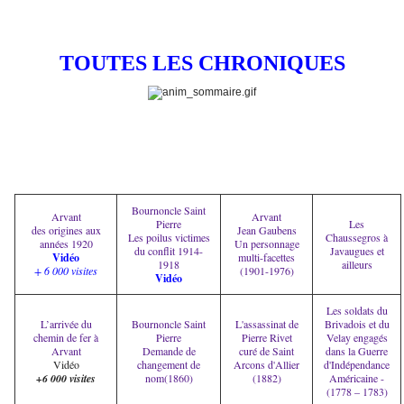
TOUTES LES CHRONIQUES
Bournoncle Saint
Arvant
Arvant
Pierre
Les
des origines aux
Jean Gaubens
Les poilus victimes
Chaussegros à
années 1920
Un personnage
du conflit 1914-
Javaugues et
Vidéo
multi-facettes
1918
ailleurs
+ 6 000 visites
(1901-1976)
Vidéo
Les soldats du
L’arrivée du
Bournoncle Saint
L'assassinat de
Brivadois et du
chemin de fer à
Pierre
Pierre Rivet
Velay engagés
Arvant
Demande de
curé de Saint
dans la Guerre
Vidéo
changement de
Arcons d'Allier
d'Indépendance
+6 000 visites
nom(1860)
(1882)
Américaine -
(1778 – 1783)