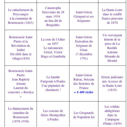
Catastrophe
Le rattachement de
La Haute-Loire
ferroviaire du 28
Saint-Géron
Peyssanges
dans le conflit
mars 1934
Gizaguet et ses
à la commune de
franco-prussien
au lieu-dit de
Seigneurs
Bournoncle (1843)
de 1870
Brugeilles
Un Auvergnat
Bournoncle Saint
Saint-Géron
La crue de l'Allier
témoin de la
Pierre et la
Éxécution du
en 1857
prise de La
Révolution de
Seigneur de
Le mécanicien
Bastille
Juillet
Gizac
Grisel, Victor
Antoine
Du rififi dans le
(7 décembre
Hugo et Gambetta
Monatte de
village(1830)
1791)
Monlet
Bournoncle-Saint-
Pierre
Saint-Géron
La famille
Erreur judiciaire
Jean Baptiste
Balsac, berceau
Farigoule à Prades
aux Assises de
Alezais
des histoires de
Une pépinière de
la Haute-Loire
Lauréat du
France
cheminots !
(1819)
concours « Rustica
+ 8 400 visites
»
Les soldats
Le déplacement du
Les cousins de
altiligériens
cimetière de
Les Grognards
frères Montgolfier
dans la
Bournoncle
de Napoléon Ier
à Prades
Campagne
(1878-1938)
d'Italie (1859)