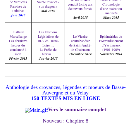
de Vernières
Saint-Privat et «
conduit à cinq ans
Chronologie
Paroisse de
son dragon »
de travaux forcés
d’une exécution
Lubilhac
Mai 2015
...
annoncée
Juin 2015
Avril 2015
Mars 2015
L’affaire
Les Elections
Marcellange
Législatives de
Le Vicaire
Ephémérides de
Les dernières
1877 en Haute-
contrebandier
l'Arrondissement
heures du
Loire ....
de Saint-André-
d'Yssingeaux
condamné à
Le Préfet de
de-Chalencon
(1901-1909)
mort
Nervo....
Décembre 2014
Novembre 2014
Février 2015
Janvier 2015
Anthologie des croyances, légendes et moeurs de Basse-
Auvergne et du Velay
150 TEXTES MIS EN LIGNE
Vers le sommaire complet
Nouveau : Chapitre 8