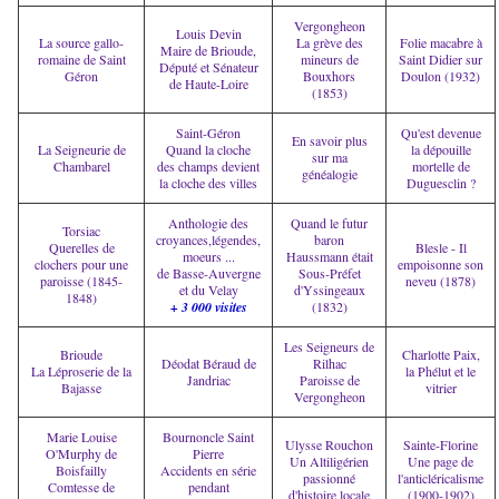
Vergongheon
Louis Devin
La source gallo-
La grève des
Folie macabre à
Maire de Brioude,
romaine de Saint
mineurs de
Saint Didier sur
Député et Sénateur
Géron
Bouxhors
Doulon (1932)
de Haute-Loire
(1853)
Saint-Géron
Qu'est devenue
En savoir plus
La Seigneurie de
Quand la cloche
la dépouille
sur ma
Chambarel
des champs devient
mortelle de
généalogie
la cloche des villes
Duguesclin ?
Anthologie des
Quand le futur
Torsiac
croyances,légendes,
baron
Querelles de
Blesle - Il
moeurs ...
Haussmann était
clochers pour une
empoisonne son
de Basse-Auvergne
Sous-Préfet
paroisse (1845-
neveu (1878)
et du Velay
d'Yssingeaux
1848)
+ 3 000 visites
(1832)
Les Seigneurs de
Brioude
Charlotte Paix,
Déodat Béraud de
Rilhac
La Léproserie de la
la Phélut et le
Jandriac
Paroisse de
Bajasse
vitrier
Vergongheon
Marie Louise
Bournoncle Saint
Ulysse Rouchon
Sainte-Florine
O'Murphy de
Pierre
Un Altiligérien
Une page de
Boisfailly
Accidents en série
passionné
l'anticléricalisme
Comtesse de
pendant
d'histoire locale
(1900-1902)