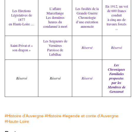
En 1912, un vol
L’affaire
Les fusillés de la
Les Elections
de 600 francs
Marcellange
Grande Guerre
Législatives de
conduit
Les dernières
Chronologie
1877
à cinq ans de
heures du
d’une exécution
en Haute-Loire ....
travaux forcés
condamné à mort
annoncée
...
Les Seigneurs de
Saint-Privat et «
Vernières
Réservé
Réservé
son dragon »
Paroisse de
Lubilhac
Les
Chroniques
Familiales
Réservé
Réservé
Réservé
proposées
par les
Membres de
Geneanet
#Histoire d'Auvergne
#Histoire
#legende et conte d'Auvergne
#Haute-Loire