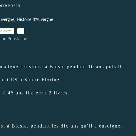
erre Frisch
,
uvergne
Histoire d'Auvergne
02.2025
…
pou Poustache
nseigné l’histoire à Blesle pendant 10 ans puis il
au CES à Sainte Florine .
 45 ans il a écrit 2 livres.
est à Blesle, pendant les dix ans qu’il a enseigné,