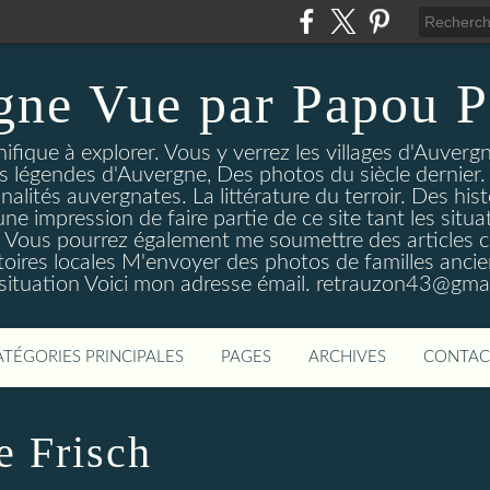
gne Vue par Papou P
ique à explorer. Vous y verrez les villages d'Auvergne
es légendes d'Auvergne, Des photos du siècle dernier. 
nalités auvergnates. La littérature du terroir. Des his
une impression de faire partie de ce site tant les si
 Vous pourrez également me soumettre des articles c
oires locales M'envoyer des photos de familles ancien
 situation Voici mon adresse émail. retrauzon43@gma
ATÉGORIES PRINCIPALES
PAGES
ARCHIVES
CONTAC
e Frisch