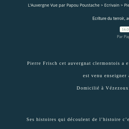
L'Auvergne Vue par Papou Poustache
>
Ecrivain
>
Pi
,
Ecriture du terroir
a
16.
Par Pa
Pierre Frisch cet auvergnat clermontois a e
est venu enseigner 
Domicilié à Vézezoux à
Ses histoires qui découlent de l’histoire c’