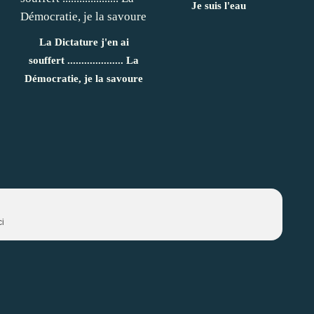
Je suis l'eau
La Dictature j'en ai
souffert .................... La
Démocratie, je la savoure
ci