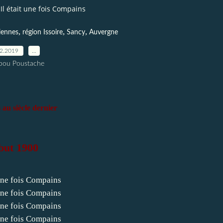
Il était une fois Compains
,
,
,
iennes
région Issoire
Sancy
Auvergne
12.2019
…
pou Poustache
au siècle dernier
but 1900