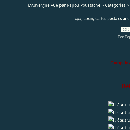
L'Auvergne Vue par Papou Poustache
>
Categories
>
,
,
cpa
cpsm
cartes postales anc
20.
Par Pa
Compains 
Dé