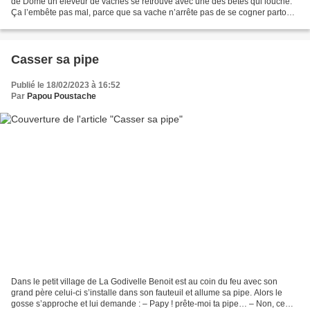
de Dôme un éleveur de vaches se retrouve avec une des bêtes qui louche.
Ça l’embête pas mal, parce que sa vache n’arrête pas de se cogner partout.
Alors pour voir si on peut faire quelque...
Casser sa pipe
Publié le 18/02/2023 à 16:52
Par
Papou Poustache
Dans le petit village de La Godivelle Benoit est au coin du feu avec son
grand père celui-ci s’installe dans son fauteuil et allume sa pipe. Alors le
gosse s’approche et lui demande : – Papy ! prête-moi ta pipe… – Non, ce