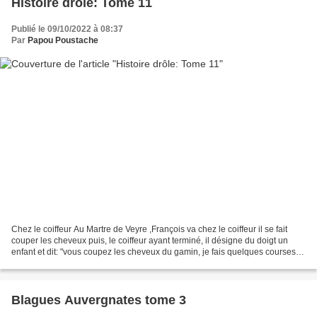
Histoire drôle: Tome 11
Publié le 09/10/2022 à 08:37
Par
Papou Poustache
Chez le coiffeur Au Martre de Veyre ,François va chez le coiffeur il se fait
couper les cheveux puis, le coiffeur ayant terminé, il désigne du doigt un
enfant et dit: "vous coupez les cheveux du gamin, je fais quelques courses et
je reviens". Le coiffeur...
Blagues Auvergnates tome 3