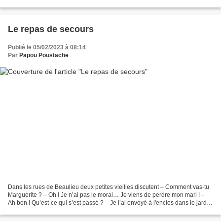
n’est pas pour les enfants. –...
Le repas de secours
Publié le 05/02/2023 à 08:14
Par
Papou Poustache
Dans les rues de Beaulieu deux petites vieilles discutent – Comment vas-tu
Marguerite ? – Oh ! Je n’ai pas le moral… Je viens de perdre mon mari ! –
Ah bon ! Qu’est-ce qui s’est passé ? – Je l’ai envoyé à l'enclos dans le jardin
chercher des carottes...