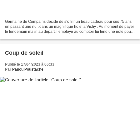
Germaine de Compains décide de s’offrir un beau cadeau pour ses 75 ans
en passant une nuit dans un magnifique hôtel à Vichy . Au moment de payer
le lendemain matin au départ, l’employé au comptoir lui tend une note pour
250 euros. Elle demande alors à...
Coup de soleil
Publié le 17/04/2023 à 06:33
Par
Papou Poustache