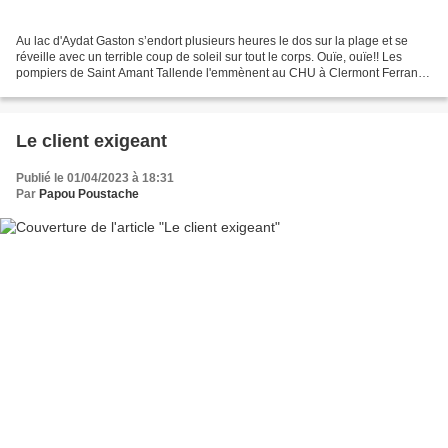
Au lac d'Aydat Gaston s’endort plusieurs heures le dos sur la plage et se
réveille avec un terrible coup de soleil sur tout le corps. Ouïe, ouïe!! Les
pompiers de Saint Amant Tallende l'emmènent au CHU à Clermont Ferrand
et il est promptement admis pour...
Le client exigeant
Publié le 01/04/2023 à 18:31
Par
Papou Poustache