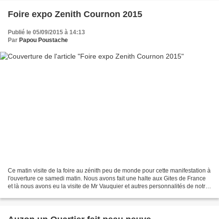
Foire expo Zenith Cournon 2015
Publié le 05/09/2015 à 14:13
Par
Papou Poustache
Ce matin visite de la foire au zénith peu de monde pour cette manifestation à
l'ouverture ce samedi matin. Nous avons fait une halte aux Gites de France
et là nous avons eu la visite de Mr Vauquier et autres personnalités de notre
région. Pour le repas...