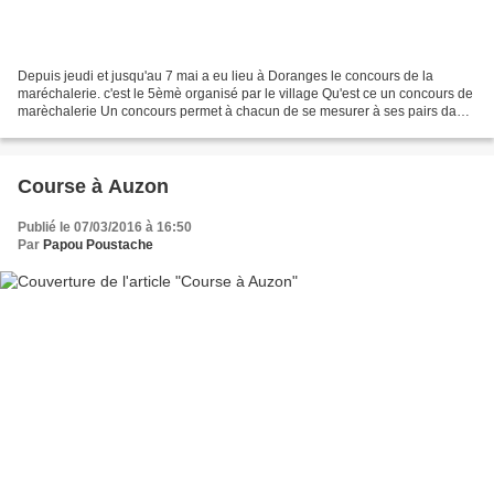
Depuis jeudi et jusqu'au 7 mai a eu lieu à Doranges le concours de la
maréchalerie. c'est le 5èmè organisé par le village Qu'est ce un concours de
marèchalerie Un concours permet à chacun de se mesurer à ses pairs dans
des épreuves de forge et de ferrage,mais...
Course à Auzon
Publié le 07/03/2016 à 16:50
Par
Papou Poustache