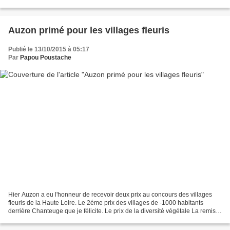
d'Auzon . Après une minute de silence...
Auzon primé pour les villages fleuris
Publié le 13/10/2015 à 05:17
Par
Papou Poustache
Hier Auzon a eu l'honneur de recevoir deux prix au concours des villages
fleuris de la Haute Loire. Le 2éme prix des villages de -1000 habitants
derrière Chanteuge que je félicite. Le prix de la diversité végétale La remise
des prix a eu lieu à l’hôtel...