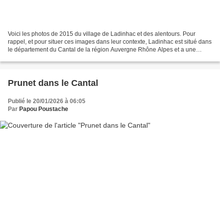
Voici les photos de 2015 du village de Ladinhac et des alentours. Pour
rappel, et pour situer ces images dans leur contexte, Ladinhac est situé dans
le département du Cantal de la région Auvergne Rhône Alpes et a une
surface de 26.72 km ² pour une population...
Prunet dans le Cantal
Publié le 20/01/2026 à 06:05
Par
Papou Poustache