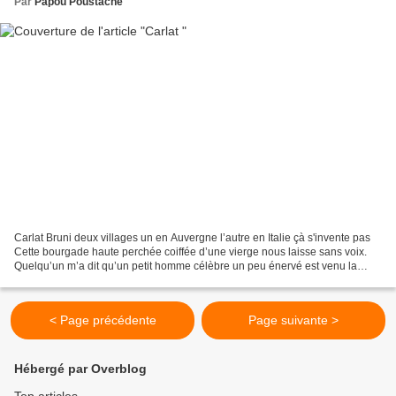
Par
Papou Poustache
Carlat Bruni deux villages un en Auvergne l’autre en Italie çà s'invente pas
Cette bourgade haute perchée coiffée d’une vierge nous laisse sans voix.
Quelqu’un m’a dit qu’un petit homme célèbre un peu énervé est venu la
visiter. Connue dans le monde entier...
< Page précédente
Page suivante >
Hébergé par Overblog