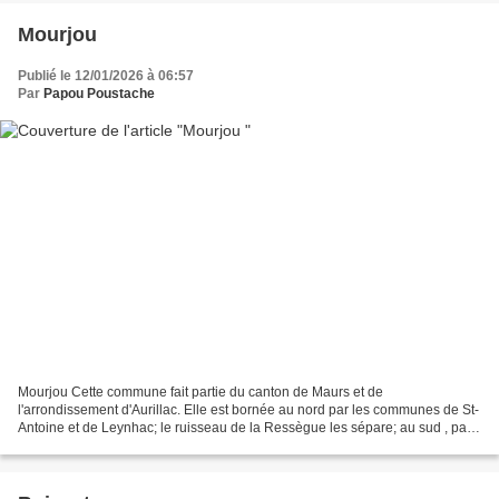
Mourjou
Publié le 12/01/2026 à 06:57
Par
Papou Poustache
Mourjou Cette commune fait partie du canton de Maurs et de
l'arrondissement d'Aurillac. Elle est bornée au nord par les communes de St-
Antoine et de Leynhac; le ruisseau de la Ressègue les sépare; au sud , par
Fournoulès; à l'est, par les communes de...