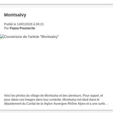
² pour une population de 382...
Montsalvy
Publié le 14/01/2026 à 06:21
Par
Papou Poustache
Voici les photos du village de Montsalvy et des alentours. Pour rappel, et
pour situer ces images dans leur contexte, Montsalvy est situé dans le
département du Cantal de la région Auvergne Rhône Alpes et a une surface
de 20.29 km ² pour une population...