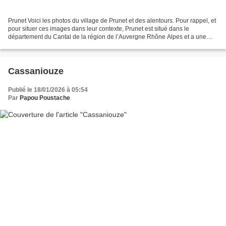
Prunet Voici les photos du village de Prunet et des alentours. Pour rappel, et
pour situer ces images dans leur contexte, Prunet est situé dans le
département du Cantal de la région de l’Auvergne Rhône Alpes et a une
surface de 27.34 km ² pour une population...
Cassaniouze
Publié le 18/01/2026 à 05:54
Par
Papou Poustache