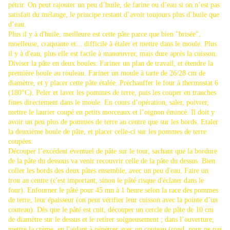
pétrir. On peut rajouter un peu d’huile, de farine ou d’eau si on n’est pas
satisfait du mélange, le principe restant d’avoir toujours plus d’huile que
d’eau.
Plus il y à d'huile, meilleure est cette pâte parce que bien "brisée",
moelleuse, craquante et... difficile à étaler et mettre dans le moule. Plus
il y à d'eau, plus elle est facile à manœuvrer, mais dure après la cuisson.
Diviser la pâte en deux boules. Fariner un plan de travail, et étendre la
première boule au rouleau. Fariner un moule à tarte de 26/28 cm de
diamètre, et y placer cette pâte étalée. Préchauffer le four à thermostat 6
(180°C). Peler et laver les pommes de terre, puis les couper en tranches
fines directement dans le moule. En cours d’opération, saler, poivrer,
mettre le laurier coupé en petits morceaux et l’oignon émincé. Il doit y
avoir un peu plus de pommes de terre au centre que sur les bords. Etaler
la deuxième boule de pâte, et placer celle-ci sur les pommes de terre
coupées.
Découper l’excédent éventuel de pâte sur le tour, sachant que la bordure
de la pâte du dessous va venir recouvrir celle de la pâte du dessus. Bien
coller les bords des deux pâtes ensemble, avec un peu d'eau. Faire un
trou au centre (c'est important, sinon le pâté risque d'éclater dans le
four). Enfourner le pâté pour 45 mn à 1 heure selon la race des pommes
de terre, leur épaisseur (on peut vérifier leur cuisson avec la pointe d’un
couteau). Dès que le pâté est cuit, découper un cercle de pâte de 10 cm
de diamètre sur le dessus et le retirer soigneusement ; dans l’ouverture,
mettre la crème, en l'aidant à pénétrer avec un couteau (rond, pour ne pas