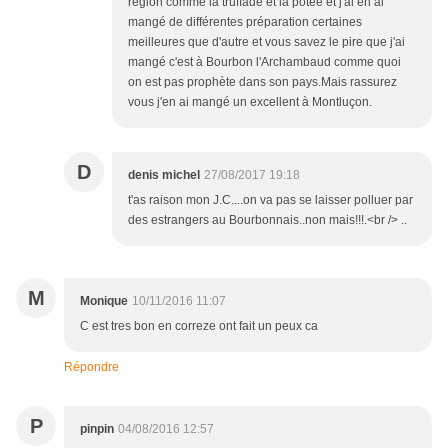
région comme la truffade et la potée et j'ai en ai
mangé de différentes préparation certaines
meilleures que d'autre et vous savez le pire que j'ai
mangé c'est à Bourbon l'Archambaud comme quoi
on est pas prophète dans son pays.Mais rassurez
vous j'en ai mangé un excellent à Montluçon.
D
denis michel
27/08/2017 19:18
t'as raison mon J.C....on va pas se laisser polluer par
des estrangers au Bourbonnais..non mais!!!.<br /> ..
M
Monique
10/11/2016 11:07
C est tres bon en correze ont fait un peux ca
Répondre
P
pinpin
04/08/2016 12:57