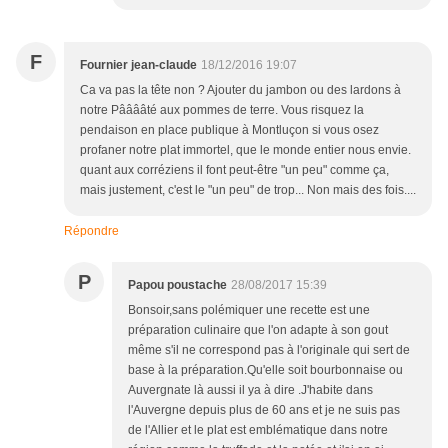
F
Fournier jean-claude
18/12/2016 19:07
Ca va pas la tête non ? Ajouter du jambon ou des lardons à
notre Pââââté aux pommes de terre. Vous risquez la
pendaison en place publique à Montluçon si vous osez
profaner notre plat immortel, que le monde entier nous envie.
quant aux corréziens il font peut-être "un peu" comme ça,
mais justement, c'est le "un peu" de trop... Non mais des fois....
Répondre
P
Papou poustache
28/08/2017 15:39
Bonsoir,sans polémiquer une recette est une
préparation culinaire que l'on adapte à son gout
même s'il ne correspond pas à l'originale qui sert de
base à la préparation.Qu'elle soit bourbonnaise ou
Auvergnate là aussi il ya à dire .J'habite dans
l'Auvergne depuis plus de 60 ans et je ne suis pas
de l'Allier et le plat est emblématique dans notre