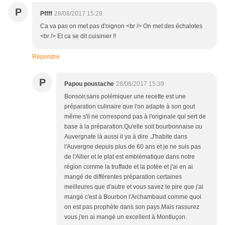
P
Pffff
28/08/2017 15:28
Ca va pas on met pas d'oignon <br /> On met des échalotes
<br /> Et ca se dit cuisinier !!
Répondre
P
Papou poustache
28/08/2017 15:39
Bonsoir,sans polémiquer une recette est une
préparation culinaire que l'on adapte à son gout
même s'il ne correspond pas à l'originale qui sert de
base à la préparation.Qu'elle soit bourbonnaise ou
Auvergnate là aussi il ya à dire .J'habite dans
l'Auvergne depuis plus de 60 ans et je ne suis pas
de l'Allier et le plat est emblématique dans notre
région comme la truffade et la potée et j'ai en ai
mangé de différentes préparation certaines
meilleures que d'autre et vous savez le pire que j'ai
mangé c'est à Bourbon l'Archambaud comme quoi
on est pas prophète dans son pays.Mais rassurez
vous j'en ai mangé un excellent à Montluçon.