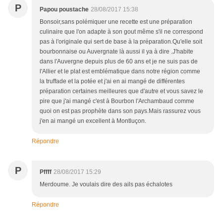
P
Papou poustache
28/08/2017 15:38
Bonsoir,sans polémiquer une recette est une préparation
culinaire que l'on adapte à son gout même s'il ne correspond
pas à l'originale qui sert de base à la préparation.Qu'elle soit
bourbonnaise ou Auvergnate là aussi il ya à dire .J'habite
dans l'Auvergne depuis plus de 60 ans et je ne suis pas de
l'Allier et le plat est emblématique dans notre région comme
la truffade et la potée et j'ai en ai mangé de différentes
préparation certaines meilleures que d'autre et vous savez le
pire que j'ai mangé c'est à Bourbon l'Archambaud comme
quoi on est pas prophète dans son pays.Mais rassurez vous
j'en ai mangé un excellent à Montluçon.
Répondre
P
Pffff
28/08/2017 15:29
Merdoume. Je voulais dire des ails pas échalotes
Répondre