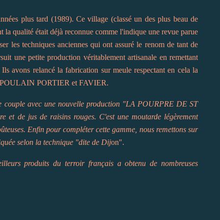
années plus tard (1989). Ce village (classé un des plus beau de
t la qualité était déjà reconnue comme l'indique une revue parue
iser les techniques anciennes qui ont assuré le renom de tant de
suit une petite production véritablement artisanale en remettant
. Ils avons relancé la fabrication sur meule respectant en cela la
sieurs POULAIN PORTIER et FAVIER.
e se couple avec une nouvelle production "LA POURPRE DE ST
 et de jus de raisins rouges. C'est une moutarde légèrement
goûteuses. Enfin pour compléter cette gamme, nous remettons sur
ée selon la technique "dite de Dij
on".
lleurs produits du terroir français a obtenu de nombreuses