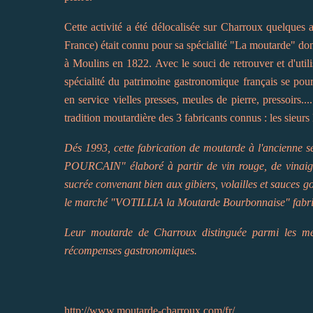
Cette activité a été délocalisée sur Charroux quelques 
France) était connu pour sa spécialité "La moutarde" don
à Moulins en 1822. Avec le souci de retrouver et d'util
spécialité du patrimoine gastronomique français se pour
en service vielles presses, meules de pierre, pressoirs...
tradition moutardière des 3 fabricants connus : les 
Dés 1993, cette fabrication de moutarde à l'ancienn
POURCAIN" élaboré à partir de vin rouge, de vinaigre
sucrée convenant bien aux gibiers, volailles et sauces 
le marché "VOTILLIA la Moutarde Bourbonnaise" fabriqu
Leur moutarde de Charroux distinguée parmi les mei
récompenses gastronomiques.
http://www.moutarde-charroux.com/fr/