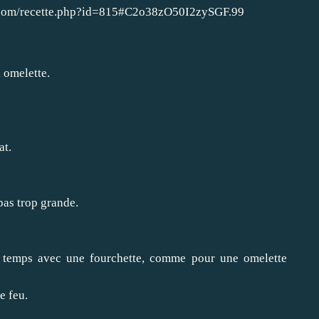
irs.com/recette.php?id=815#C2o38zO50I2zySGF.99
n omelette.
at.
pas trop grande.
n temps avec une fourchette, comme pour une omelette
e feu.