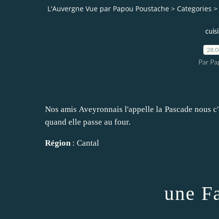
L'Auvergne Vue par Papou Poustache
>
Categories
>
cuis
28.
Par Pa
Nos amis Aveyronnais l'appelle la Pascade nous c'e
quand elle passe au four.
Région
: Cantal
une Fa