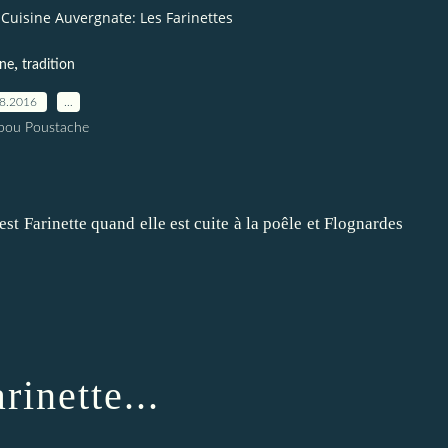
Cuisine Auvergnate: Les Farinettes
,
ine
tradition
08.2016
…
pou Poustache
st Farinette quand elle est cuite à la poêle et Flognardes
rinette...