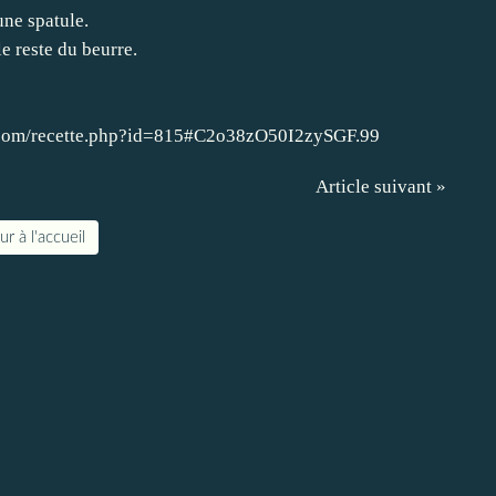
une spatule.
le reste du beurre.
irs.com/recette.php?id=815#C2o38zO50I2zySGF.99
Article suivant »
r à l'accueil