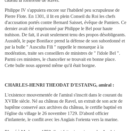
cadeau la forteresse de Ravel.
Philippe IV s'appuiera encore sur l'habileté peu scrupuleuse de
Pierre Flote. En 1301, il lit en plein Conseil du Roi les chefs
d'accusation portés contre Bernard Saisset, évêque de Pamiers. Ce
dernier avait été emprisonné par Philippe le Bel pour haute
trahison. De fait, il avait seulement tenu des propos désobligeants.
Aussitôt, le pape Boniface prend la défense de son subordonné et
par la bulle " Ausculta Fili " rappelle le monarque à la
modération, traite ses conseillers de ministres de " l'idole Bel ".
Parmi ces ministres, le chancelier se trouvait en bonne place.
Cette bulle nous apprend même qu'il était borgne.
CHARLES-HENRI THEODAT D'ESTAING, amiral :
L'existence mouvementée de l'amiral s'inscrit dans le courant du
XVIIIe siècle. Né au château de Ravel, un extrait de son acte de
baptême conservé aux archives du château, le certifie baptisé en
l'église du village le 26 novembre 1729. D'abord officier
d'infanterie, le conflit avec les Anglais l'orienta vers la marine.