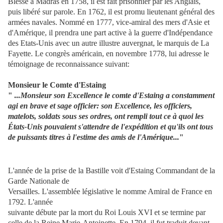
Blessé à Madras en 1758, il est fait prisonnier par les Anglais,
puis libéré sur parole. En 1762, il est promu lieutenant général des
armées navales. Nommé en 1777, vice-amiral des mers d'Asie et
d'Amérique, il prendra une part active à la guerre d'Indépendance
des Etats-Unis avec un autre illustre auvergnat, le marquis de La
Fayette. Le congrès américain, en novembre 1778, lui adresse le
témoignage de reconnaissance suivant:
Monsieur le Comte d'Estaing
"
...Monsieur son Excellence le comte d'Estaing a constamment
agi en brave et sage officier: son Excellence, les officiers,
matelots, soldats sous ses ordres, ont rempli tout ce à quoi les
États-Unis pouvaient s'attendre de l'expédition et qu'ils ont tous
de puissants titres à l'estime des amis de l'Amérique...
"
L'année de la prise de la Bastille voit d'Estaing Commandant de la
Garde Nationale de
Versailles. L'assemblée législative le nomme Amiral de France en
1792. L'année
suivante débute par la mort du Roi Louis XVI et se termine par
celle de la Reine Marie-Antoinette. En 1794, il fut traduit devant