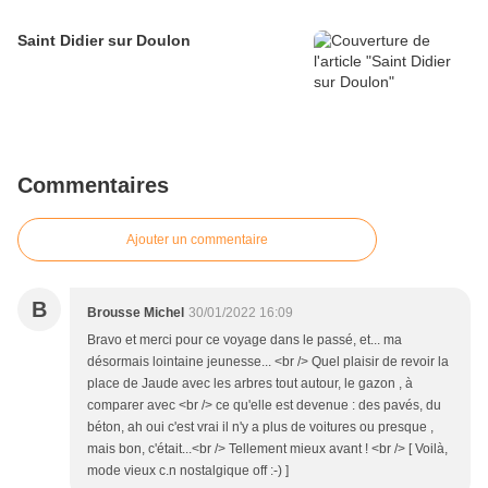
Saint Didier sur Doulon
Commentaires
Ajouter un commentaire
B
Brousse Michel
30/01/2022 16:09
Bravo et merci pour ce voyage dans le passé, et... ma
désormais lointaine jeunesse... <br /> Quel plaisir de revoir la
place de Jaude avec les arbres tout autour, le gazon , à
comparer avec <br /> ce qu'elle est devenue : des pavés, du
béton, ah oui c'est vrai il n'y a plus de voitures ou presque ,
mais bon, c'était...<br /> Tellement mieux avant ! <br /> [ Voilà,
mode vieux c.n nostalgique off :-) ]