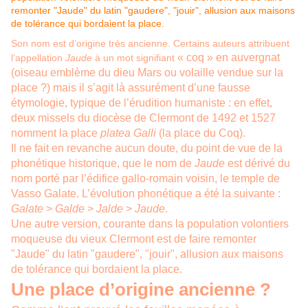
Son nom est d’origine très ancienne. Certains auteurs attribuent
« coq » en auvergnat
l’appellation
Jaude
à un mot signifiant
(oiseau emblème du dieu Mars ou volaille vendue sur la
place ?) mais il s’agit là assurément d’une fausse
étymologie, typique de l’érudition humaniste : en effet,
deux missels du diocèse de Clermont de 1492 et 1527
nomment la place
platea Galli
(la place du Coq).
Il ne fait en revanche aucun doute, du point de vue de la
phonétique historique, que le nom de
Jaude
est dérivé du
nom porté par l’édifice gallo-romain voisin, le temple de
Vasso Galate. L’évolution phonétique a été la suivante :
Galate
>
Galde
>
Jalde
>
Jaude
.
Une autre version, courante dans la population volontiers
moqueuse du vieux Clermont est de faire remonter
"Jaude" du latin "gaudere", "jouir", allusion aux maisons
de tolérance qui bordaient la place.
Une place d’origine ancienne ?