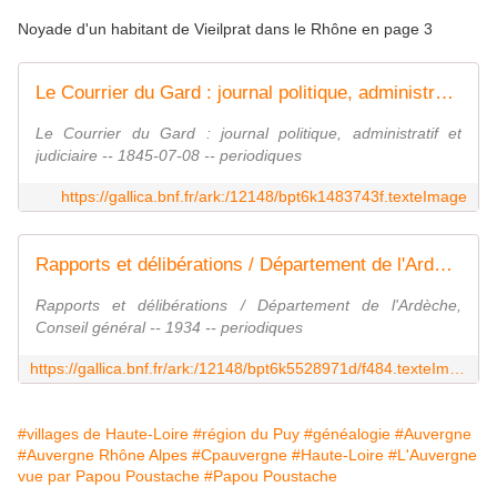
Noyade d'un habitant de Vieilprat dans le Rhône en page 3
Le Courrier du Gard : journal politique, administratif et judiciaire
Le Courrier du Gard : journal politique, administratif et
judiciaire -- 1845-07-08 -- periodiques
https://gallica.bnf.fr/ark:/12148/bpt6k1483743f.texteImage
Rapports et délibérations / Département de l'Ardèche, Conseil général
Rapports et délibérations / Département de l'Ardèche,
Conseil général -- 1934 -- periodiques
https://gallica.bnf.fr/ark:/12148/bpt6k5528971d/f484.texteImage
#villages de Haute-Loire
#région du Puy
#généalogie
#Auvergne
#Auvergne Rhône Alpes
#Cpauvergne
#Haute-Loire
#L'Auvergne
vue par Papou Poustache
#Papou Poustache