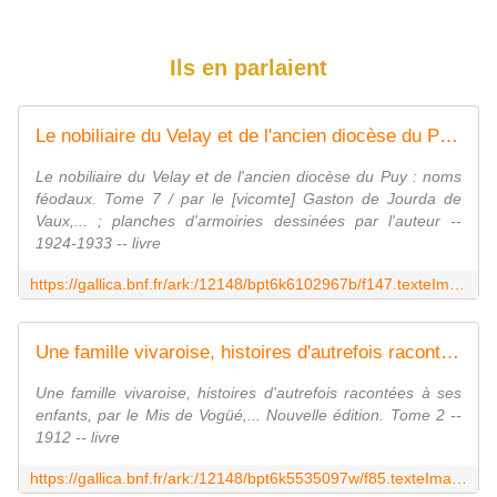
Ils en parlaient
Le nobiliaire du Velay et de l'ancien diocèse du Puy : noms féodaux. Tome 7 / par le [vicomte] Gaston de Jourda de Vaux,... ; planches d'armoiries dessinées par l'auteur
Le nobiliaire du Velay et de l'ancien diocèse du Puy : noms
féodaux. Tome 7 / par le [vicomte] Gaston de Jourda de
Vaux,... ; planches d'armoiries dessinées par l'auteur --
1924-1933 -- livre
https://gallica.bnf.fr/ark:/12148/bpt6k6102967b/f147.texteImage
Une famille vivaroise, histoires d'autrefois racontées à ses enfants, par le Mis de Vogüé,... Nouvelle édition. Tome 2
Une famille vivaroise, histoires d'autrefois racontées à ses
enfants, par le Mis de Vogüé,... Nouvelle édition. Tome 2 --
1912 -- livre
https://gallica.bnf.fr/ark:/12148/bpt6k5535097w/f85.texteImage