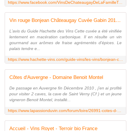
https://www.facebook.com/VinsDeChateaugayDeLaFamilleTourlonias/
Vin rouge Bonjean Châteaugay Cuvée Gabin 2012 - Côtes-d'auvergne | Guide Hachette des Vins
L'avis du Guide Hachette des Vins Cette cuvée a été vinifiée
lentement en macération carbonique. Il en résulte un vin
gourmand aux arômes de fraise agrémentés d'épices. Le
palais tendre e...
https://www.hachette-vins.com/guide-vins/les-vins/bonjean-chateaugay-cuvee-gabin-2012-2015/20150741/
Côtes d'Auvergne - Domaine Benoit Montel
De passage en Auvergne fin Décembre 2010 , j'en ai profité
pour visiter 2 caves, la cave de Saint Verny (Cf ) et un jeune
vigneron Benoit Montel, installé...
https://www.lapassionduvin.com/forum/loire/26991-cotes-d-auvergne-domaine-benoit-montel
Accueil - Vins Royet - Terroir bio France