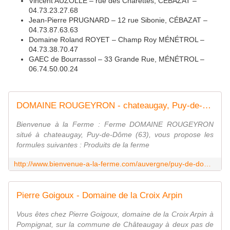
Vincent AUZOLLE – rue des Charettes, CÉBAZAT –
04.73.23.27.68
Jean-Pierre PRUGNARD – 12 rue Sibonie, CÉBAZAT –
04.73.87.63.63
Domaine Roland ROYET – Champ Roy MÉNÉTROL –
04.73.38.70.47
GAEC de Bourrassol – 33 Grande Rue, MÉNÉTROL –
06.74.50.00.24
DOMAINE ROUGEYRON - chateaugay, Puy-de-Dôme (63) - Bienvenue à la Ferme
Bienvenue à la Ferme : Ferme DOMAINE ROUGEYRON
situé à chateaugay, Puy-de-Dôme (63), vous propose les
formules suivantes : Produits de la ferme
http://www.bienvenue-a-la-ferme.com/auvergne/puy-de-dome/chateaugay/ferme/domaine-rougeyron/123643
Pierre Goigoux - Domaine de la Croix Arpin
Vous êtes chez Pierre Goigoux, domaine de la Croix Arpin à
Pompignat, sur la commune de Châteaugay à deux pas de