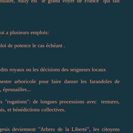
pulaire, Sully est "le grand voyer de France" qui fait
ui a plusieurs emplois:
loi de potence le cas échéant .
dits royaux ou les décisions des seigneurs locaux
estre arboricole pour faire danser les farandoles de
 épousailles...
es "rogations": de longues processions avec tentures,
is, et bénédictions collectives.
ageois deviennent "Arbres de la Liberté", les citoyens