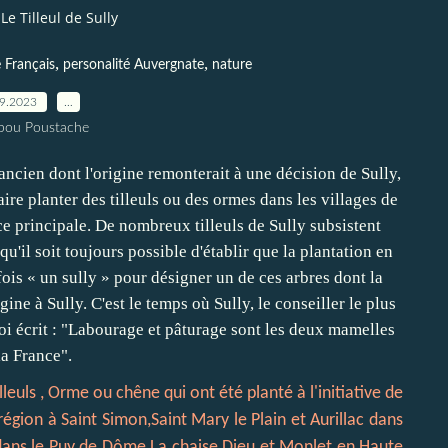
Le Tilleul de Sully
,
,
 Français
personalité Auvergnate
nature
09.2023
…
pou Poustache
leuls , Orme ou chêne qui ont été planté à l'initiative de
égion à Saint Simon,Saint Mary le Plain et Aurillac dans
t dans le Puy de Dôme La chaise Dieu et Monlet en Haute