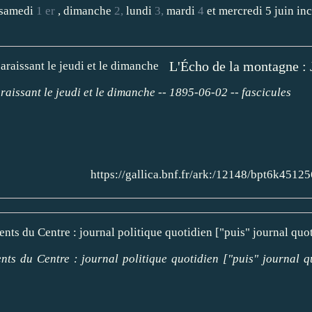
 samedi
1
er
, dimanche
2,
lundi
3,
mardi
4
et mercredi 5 juin inc
L'Écho de la montagne : J
aissant le jeudi et le dimanche -- 1895-06-02 -- fascicules
https://gallica.bnf.fr/ark:/12148/bpt6k
 du Centre : journal politique quotidien ["puis" journal qu