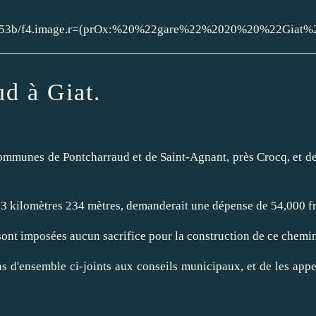
8322253b/f4.image.r=(prOx:%20%22gare%22%2020%20%22Giat%
d à Giat.
 communes de Pontcharraud et de Saint-Agnant, près Crocq, et de
e 13 kilomètres 234 mètres, demanderait une dépense de 54,000 f
nt imposées aucun sacrifice pour la construction de ce chemin
s d'ensemble ci-joints aux conseils municipaux, et de les appel