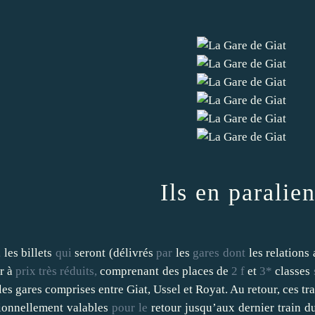
Ils en paralien
 les billets
qui
seront (délivrés
par
les
gares
dont
les relations
ir à
prix
très
réduits,
comprenant des places de
2
f
et
3*
classes
les gares comprises entre Giat, Ussel et Royat. Au retour, ces tr
ionnellement valables
pour
le
retour jusqu’aux dernier train d