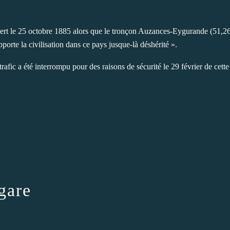
rt le 25 octobre 1885 alors que le tronçon Auzances-Eygurande (51,269
pporte la civilisation dans ce pays jusque-là déshérité ».
e trafic a été interrompu pour des raisons de sécurité le 29 février de c
gare