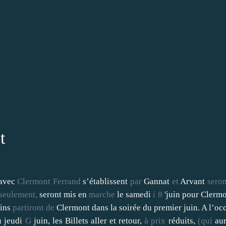
t
 avec
Clermont
Ferrand
s’établissent
par
Gannat
et
Arvant
seron
seulement,
seront mis en
marche
le samedi
i
8
'juin pour Clerm
ains
partiront
de
Clermont dans la soirée du premier juin. A l’oc
u jeudi
G
juin, les Billets aller et retour,
à
prix
réduits,
(qui
au