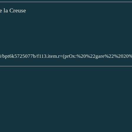
e la Creuse
/12148/bpt6k5725077b/f113.item.r=(prOx:%20%22gare%22%202