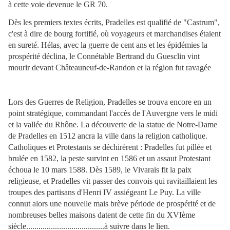
à cette voie devenue le GR 70.
Dès les premiers textes écrits, Pradelles est qualifié de "Castrum",
c'est à dire de bourg fortifié, où voyageurs et marchandises étaient
en sureté. Hélas, avec la guerre de cent ans et les épidémies la
prospérité déclina, le Connétable Bertrand du Guesclin vint
mourir devant Châteauneuf-de-Randon et la région fut ravagée
Lors des Guerres de Religion, Pradelles se trouva encore en un
point stratégique, commandant l'accès de l'Auvergne vers le midi
et la vallée du Rhône. La découverte de la statue de Notre-Dame
de Pradelles en 1512 ancra la ville dans la religion catholique.
Catholiques et Protestants se déchirèrent : Pradelles fut pillée et
brulée en 1582, la peste survint en 1586 et un assaut Protestant
échoua le 10 mars 1588. Dès 1589, le Vivarais fit la paix
religieuse, et Pradelles vit passer des convois qui ravitaillaient les
troupes des partisans d'Henri IV assiégeant Le Puy. La ville
connut alors une nouvelle mais brève période de prospérité et de
nombreuses belles maisons datent de cette fin du XVIème
siècle......................................à suivre dans le lien.