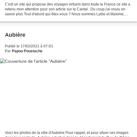
C'est un site qui propose des voyages virtuels dans toute la France ce site a
retenu mon attention pour son article sur le Cantal . Du coup j'ai voulu en
savoir plus Tout d'abord qui êtes-vous ? Nous sommes Lydie et Maxime,
alias Madame et Monsieur Hiboux...
Aubière
Publié le 17/02/2021 à 07:01
Par
Papou Poustache
Voici les photos de la ville d'Aubière Pour rappel, et pour situer ces images