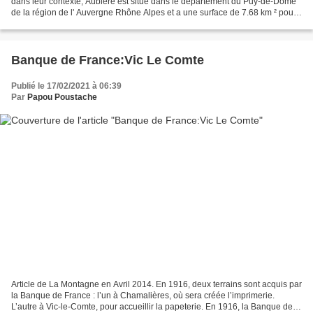
dans leur contexte, Aubière est situé dans le département du Puy-de-Dôme
de la région de l' Auvergne Rhône Alpes et a une surface de 7.68 km ² pour
une population de 10 084...
Banque de France:Vic Le Comte
Publié le 17/02/2021 à 06:39
Par
Papou Poustache
Article de La Montagne en Avril 2014. En 1916, deux terrains sont acquis par
la Banque de France : l’un à Chamalières, où sera créée l’imprimerie.
L’autre à Vic-le-Comte, pour accueillir la papeterie. En 1916, la Banque de