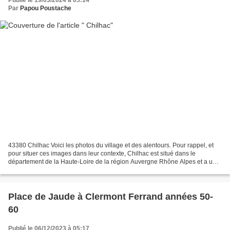
Par
Papou Poustache
43380 Chilhac Voici les photos du village et des alentours. Pour rappel, et
pour situer ces images dans leur contexte, Chilhac est situé dans le
département de la Haute-Loire de la région Auvergne Rhône Alpes et a une
surface de 4.11 km ² pour une population...
Place de Jaude à Clermont Ferrand années 50-
60
Publié le 06/12/2023 à 05:17