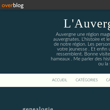
L'Auver
Auvergne une région magnif
auvergnates. L'histoire et l
de notre région. Les person
votre jeunesse . Et enfin 
ressemblent. Bonne visite
hameaux . Me parler des hist
ou la
ACCUEIL
CATÉGORIES
C
genealogie