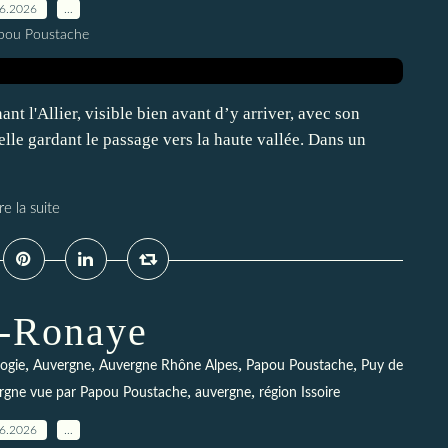
06.2026
…
pou Poustache
t l'Allier, visible bien avant d’y arriver, avec son
le gardant le passage vers la haute vallée. Dans un
re la suite
t-Ronaye
,
,
,
,
ogie
Auvergne
Auvergne Rhône Alpes
Papou Poustache
Puy de
,
,
rgne vue par Papou Poustache
auvergne
région Issoire
06.2026
…