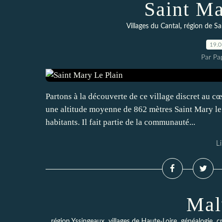
Saint Ma
,
Villages du Cantal
région de Sa
19.
Par Pa
Partons à la découverte de ce village discret au cœ
une altitude moyenne de 862 mètres Saint Mary le 
habitants. Il fait partie de la communauté...
Li
Mal
,
,
,
région Yssingeaux
villages de Haute-Loire
généalogie
c