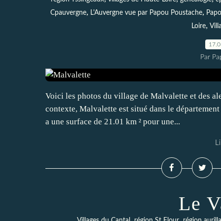
,
,
Cpauvergne
L'Auvergne vue par Papou Poustache
Papo
,
Loire
Vil
17.
Par Pa
Voici les photos du village de Malvalette et des al
contexte, Malvalette est situé dans le départemen
a une surface de 21.01 km ² pour une...
Li
Le V
,
,
Villages du Cantal
région St Flour
région aurill