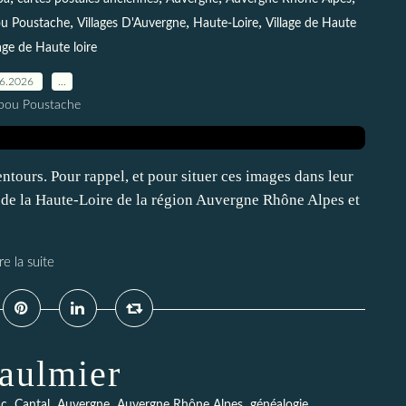
,
,
,
u Poustache
Villages D'Auvergne
Haute-Loire
Village de Haute
lage de Haute loire
06.2026
…
pou Poustache
entours. Pour rappel, et pour situer ces images dans leur
t de la Haute-Loire de la région Auvergne Rhône Alpes et
re la suite
aulmier
,
,
,
,
ac
Cantal
Auvergne
Auvergne Rhône Alpes
généalogie