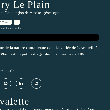
ry Le Plain
,
,
int Flour
région de Massiac
généalogie
06.2026
…
pou Poustache
ur de la nature cantalienne dans la vallée de L'Arcueil. A
Plain est un petit village plein de charme de 186
re la suite
valette
,
,
,
,
pa
cartes postales anciennes
Auvergne
Auvergne Rhône Alpes