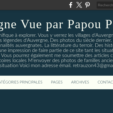
gne Vue par Papou P
ique à explorer. Vous y verrez les villages d'Auvergne
es légendes d'Auvergne, Des photos du siècle dernier. 
nalités auvergnates. La littérature du terroir. Des his
une impression de faire partie de ce site tant les si
 Vous pourrez également me soumettre des articles c
oires locales M'envoyer des photos de familles ancien
 situation Voici mon adresse émail. retrauzon43@gma
ATÉGORIES PRINCIPALES
PAGES
ARCHIVES
CONTAC