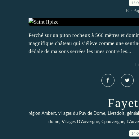
15.
Par Pa
Perché sur un piton rocheux à 566 mètres et dominan
magnifique château qui s’élève comme une sentinel
dédale de maisons serrées les unes contre les...
Li
Faye
,
,
,
région Ambert
villages du Puy de Dome
Livradois
généal
,
,
,
dome
Villages D'Auvergne
Cpauvergne
L'Auve
14.