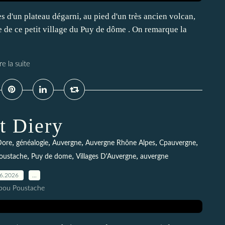
es d'un plateau dégarni, au pied d'un très ancien volcan,
e de ce petit village du Puy de dôme . On remarque la
re la suite
t Diery
,
,
,
,
,
Dore
généalogie
Auvergne
Auvergne Rhône Alpes
Cpauvergne
,
,
,
oustache
Puy de dome
Villages D'Auvergne
auvergne
06.2026
…
pou Poustache