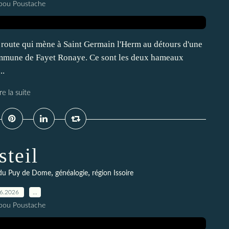
pou Poustache
 route qui mène à Saint Germain l'Herm au détours d'une
 commune de Fayet Ronaye. Ce sont les deux hameaux
..
re la suite
steil
,
,
s du Puy de Dome
généalogie
région Issoire
06.2026
…
pou Poustache