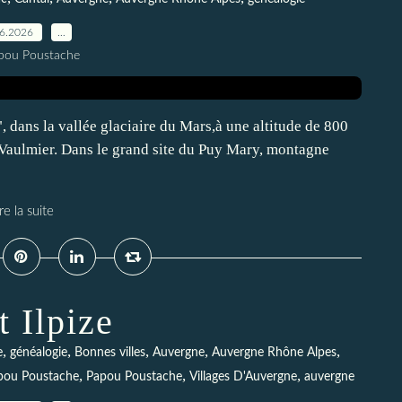
06.2026
…
pou Poustache
 dans la vallée glaciaire du Mars,à une altitude de 800
Vaulmier. Dans le grand site du Puy Mary, montagne
re la suite
t Ilpize
,
,
,
,
,
e
généalogie
Bonnes villes
Auvergne
Auvergne Rhône Alpes
,
,
,
apou Poustache
Papou Poustache
Villages D'Auvergne
auvergne