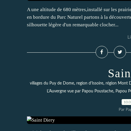
A une altitude de 680 mètres,installé sur les prairi
en bordure du Parc Naturel partons à la découvert
silhouette légère d'un remarquable clocher...
Li
Sain
,
,
villages du Puy de Dome
region d'Issoire
région Mont 
,
L'Auvergne vue par Papou Poustache
Papou P
10.
Par Pa