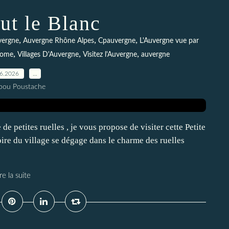
ut le Blanc
,
,
,
vergne
Auvergne Rhône Alpes
Cpauvergne
L'Auvergne vue par
,
,
,
dome
Villages D'Auvergne
Visitez l'Auvergne
auvergne
06.2026
…
pou Poustache
e petites ruelles , je vous propose de visiter cette Petite
ire du village se dégage dans le charme des ruelles
re la suite