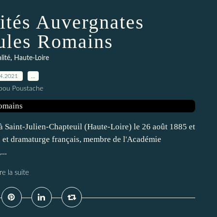
ités Auvergnates
Jules Romains
,
lité
Haute-Loire
04.2021
…
pou Poustache
à Saint-Julien-Chapteuil (Haute-Loire) le 26 août 1885 et
in et dramaturge français, membre de l'Académie
..
re la suite