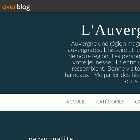
L'Auver
Auvergne une région magnif
auvergnates. L'histoire et l
de notre région. Les person
votre jeunesse . Et enfin 
ressemblent. Bonne visite
hameaux . Me parler des hist
ou la
ACCUEIL
CATÉGORIES
C
personnalite