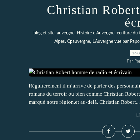
Christian Rober
éc
,
,
,
blog et site
auvergne
Histoire d'Auvergne
ecriture du 
,
,
Alpes
Cpauvergne
L'Auvergne vue par Pap
16.
Par Pa
Régulièrement il m’arrive de parler des personnali
romans du terroir ou bien comme Christian Robert 
marqué notre région.et au-delà. Christian Robert...
Li