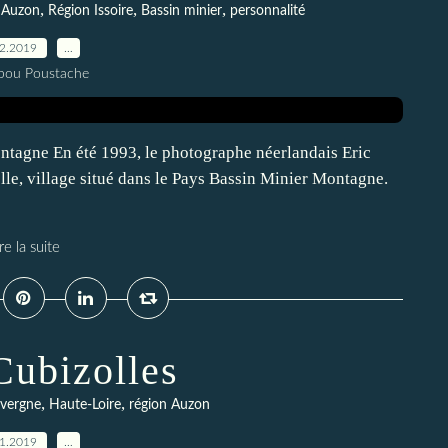
,
,
,
 Auzon
Région Issoire
Bassin minier
personnalité
12.2019
…
pou Poustache
tagne En été 1993, le photographe néerlandais Eric
le, village situé dans le Pays Bassin Minier Montagne.
re la suite
Cubizolles
,
,
uvergne
Haute-Loire
région Auzon
11.2019
…