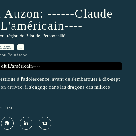
à Auzon: ------Claude
 L'américain----
,
,
zon
région de Brioude
Personnalité
01.2020
…
pou Poustache
mestique à l'adolescence, avant de s'embarquer à dix-sept
on arrivée, il s'engage dans les dragons des milices
re la suite