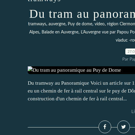
Du tram au panora
,
,
,
,
tramways
auvergne
Puy de dome
video
région Clermon
,
,
Alpes
Balade en Auvergne
L'Auvergne vue par Papou Po
viaduc -ro
27.
Par Pa
Du tramway au Panoramique Voici un article sur 11
eu un chemin de fer à rail central sur le puy de 
construction d'un chemin de fer à rail central...
Li