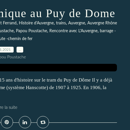
mique au Puy de Dome
,
,
,
,
t Ferrand
Histoire d'Auvergne
trains
Auvergne
Auvergne Rhône
,
,
,
ustache
Papou Poustache
Rencontre avec L'Auvergne
barrage -
ute -chemin de fer
01.2021
…
pou Poustache
5 ans d'histoire sur le tram du Puy de Dôme Il y a déjà
Dôme (système Hanscotte) de 1907 à 1925. En 1906, la
re la suite