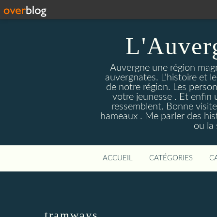
L'Auver
Auvergne une région magnif
auvergnates. L'histoire et l
de notre région. Les person
votre jeunesse . Et enfin 
ressemblent. Bonne visite
hameaux . Me parler des hist
ou la
ACCUEIL
CATÉGORIES
C
tramways