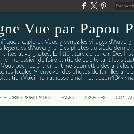
gne Vue par Papou P
ique à explorer. Vous y verrez les villages d'Auvergne
es légendes d'Auvergne, Des photos du siècle dernier. 
nalités auvergnates. La littérature du terroir. Des his
une impression de faire partie de ce site tant les si
 Vous pourrez également me soumettre des articles c
oires locales M'envoyer des photos de familles ancien
 situation Voici mon adresse émail. retrauzon43@gma
ATÉGORIES PRINCIPALES
PAGES
ARCHIVES
CONTAC