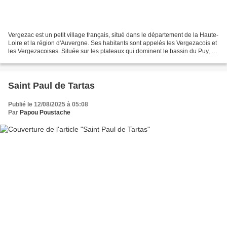
Vergezac est un petit village français, situé dans le département de la Haute-
Loire et la région d'Auvergne. Ses habitants sont appelés les Vergezacois et
les Vergezacoises. Située sur les plateaux qui dominent le bassin du Puy, à
1.015 mètres d’altitude,...
Saint Paul de Tartas
Publié le 12/08/2025 à 05:08
Par
Papou Poustache