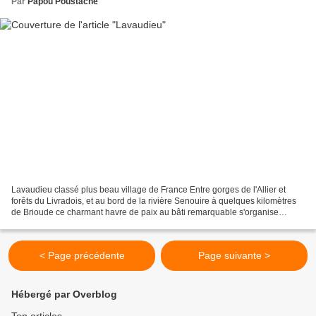
Par
Papou Poustache
Lavaudieu classé plus beau village de France Entre gorges de l'Allier et
forêts du Livradois, et au bord de la rivière Senouire à quelques kilomètres
de Brioude ce charmant havre de paix au bâti remarquable s'organise
autour d'une ancienne abbaye bénédictine...
< Page précédente
Page suivante >
Hébergé par Overblog