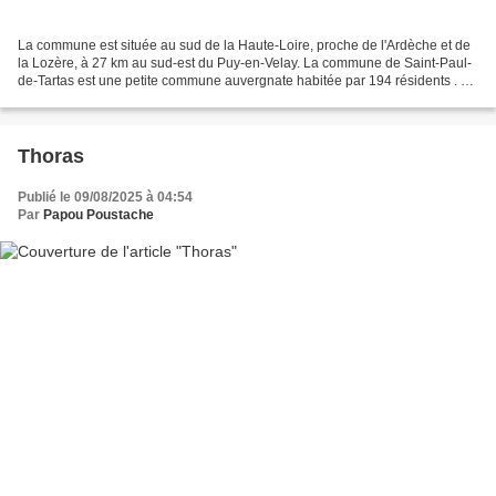
La commune est située au sud de la Haute-Loire, proche de l'Ardèche et de
la Lozère, à 27 km au sud-est du Puy-en-Velay. La commune de Saint-Paul-
de-Tartas est une petite commune auvergnate habitée par 194 résidents . La
superficie de la commune de Saint-Paul-de-Tartas...
Thoras
Publié le 09/08/2025 à 04:54
Par
Papou Poustache