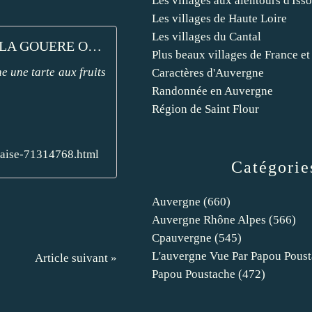
Les villages aux alentours d'Isso
Les villages de Haute Loire
Les villages du Cantal
LA GOUERE OU TARTE AU FROMAGE BOURBONNAISE - les grandes gourmandises de ma ptite cuisine
Plus beaux villages de France et
e une tarte aux fruits
Caractères d'Auvergne
Randonnée en Auvergne
Région de Saint Flour
naise-71314768.html
Catégorie
Auvergne
(660)
Auvergne Rhône Alpes
(566)
Cpauvergne
(545)
L'auvergne Vue Par Papou Pous
Article suivant »
Papou Poustache
(472)