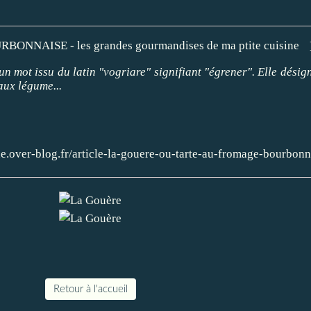
n mot issu du latin "vogriare" signifiant "égrener". Elle désign
aux légume...
e.over-blog.fr/article-la-gouere-ou-tarte-au-fromage-bourbon
Retour à l'accueil