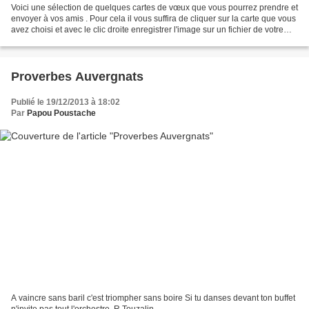
Voici une sélection de quelques cartes de vœux que vous pourrez prendre et
envoyer à vos amis . Pour cela il vous suffira de cliquer sur la carte que vous
avez choisi et avec le clic droite enregistrer l'image sur un fichier de votre
ordinateur puis lors...
Proverbes Auvergnats
Publié le 19/12/2013 à 18:02
Par
Papou Poustache
A vaincre sans baril c'est triompher sans boire Si tu danses devant ton buffet
n'invite pas tout l'orchestre. R Touzalin