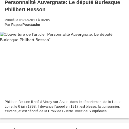
Personnalité Auvergnate: Le député Burlesque
Philibert Besson
Publié le 05/12/2013 à 06:05
Par
Papou Poustache
Philibert Besson Il naît à Vorey-sur-Arzon, dans le département de la Haute-
Loire, le 6 juin 1898. Il devance l'appel en 1917, est blessé, fait prisonnier,
s'évade, et est décoré de la Croix de Guerre. Avec deux diplômes
d'ingénieur, il devient officier...