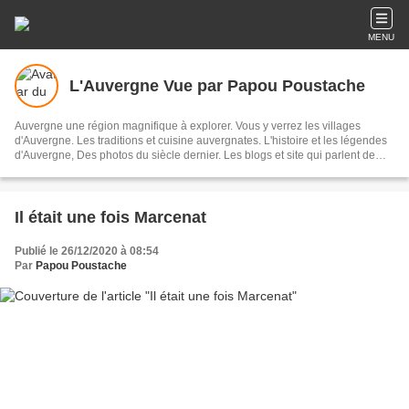
MENU
L'Auvergne Vue par Papou Poustache
Auvergne une région magnifique à explorer. Vous y verrez les villages
d'Auvergne. Les traditions et cuisine auvergnates. L'histoire et les légendes
d'Auvergne, Des photos du siècle dernier. Les blogs et site qui parlent de
notre région. Les personnalités auvergnates. La littérature du terroir. Des
histoires drôles. Des photos de votre jeunesse . Et enfin une impression de
faire partie de ce site tant les situations et évènements vous ressemblent.
Bonne visite Vous pourrez également me soumettre des articles concernant
Il était une fois Marcenat
votre village ou hameaux . Me parler des histoires locales M'envoyer des
photos de familles anciennes en précisant bien le lieu ou la situation Voici
Publié le 26/12/2020 à 08:54
mon adresse émail. retrauzon43@gmail.com
Par
Papou Poustache