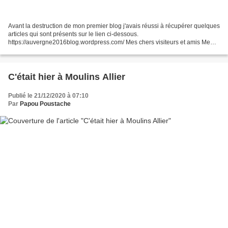
Avant la destruction de mon premier blog j'avais réussi à récupérer quelques
articles qui sont présents sur le lien ci-dessous.
https://auvergne2016blog.wordpress.com/ Mes chers visiteurs et amis Me
voilà sorti de l'anonymat pour un court instant grâce...
C'était hier à Moulins Allier
Publié le 21/12/2020 à 07:10
Par
Papou Poustache