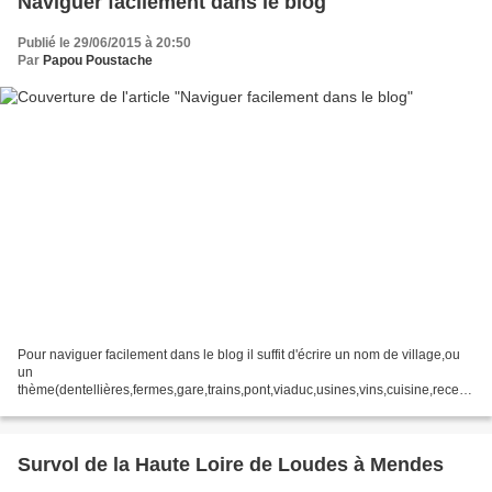
Naviguer facilement dans le blog
Publié le 29/06/2015 à 20:50
Par
Papou Poustache
Pour naviguer facilement dans le blog il suffit d'écrire un nom de village,ou
un
thème(dentellières,fermes,gare,trains,pont,viaduc,usines,vins,cuisine,recette
,fromage,église château, ect...) dans la case en haut à droite intitulée
recherche ou il y a...
Survol de la Haute Loire de Loudes à Mendes