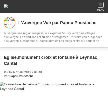
MENU
L'Auvergne Vue par Papou Poustache
Auvergne une région magnifique à explorer. Vous y verrez les villages
d'Auvergne. Les traditions et cuisine auvergnates. L'histoire et les légendes
d'Auvergne, Des photos du siècle dernier. Les blogs et site qui parlent de
notre région. Les personnalités auvergnates. La littérature du terroir. Des
histoires drôles. Des photos de votre jeunesse . Et enfin une impression de
faire partie de ce site tant les situations et évènements vous ressemblent.
Bonne visite Vous pourrez également me soumettre des articles concernant
Eglise,monument croix et fontaine à Leynhac
votre village ou hameaux . Me parler des histoires locales M'envoyer des
Cantal
photos de familles anciennes en précisant bien le lieu ou la situation Voici
mon adresse émail. retrauzon43@gmail.com
Publié le 15/07/2015 à 04:48
Par
Papou Poustache