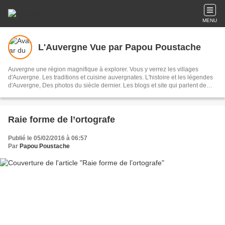
MENU
L'Auvergne Vue par Papou Poustache
Auvergne une région magnifique à explorer. Vous y verrez les villages
d'Auvergne. Les traditions et cuisine auvergnates. L'histoire et les légendes
d'Auvergne, Des photos du siècle dernier. Les blogs et site qui parlent de
notre région. Les personnalités auvergnates. La littérature du terroir. Des
histoires drôles. Des photos de votre jeunesse . Et enfin une impression de
faire partie de ce site tant les situations et évènements vous ressemblent.
Bonne visite Vous pourrez également me soumettre des articles concernant
Raie forme de l’ortografe
votre village ou hameaux . Me parler des histoires locales M'envoyer des
photos de familles anciennes en précisant bien le lieu ou la situation Voici
Publié le 05/02/2016 à 06:57
mon adresse émail. retrauzon43@gmail.com
Par
Papou Poustache