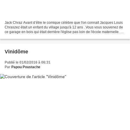
Jack Chraz Avant d’être le comique célèbre que l'on connait Jacques Louis
Chraszez était un enfant du village jusqu'à 12 ans . Vous vous souvenez de
ce garage en bois qui était derrière l'église pas loin de l'école maternelle. Et
bien grâce à lui voici...
Vinidôme
Publié le 01/02/2016 à 06:31
Par
Papou Poustache