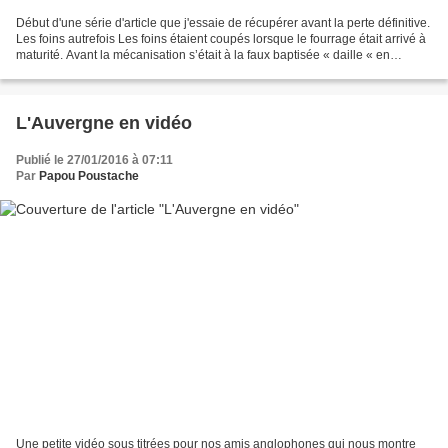
Début d'une série d'article que j'essaie de récupérer avant la perte définitive.
Les foins autrefois Les foins étaient coupés lorsque le fourrage était arrivé à
maturité. Avant la mécanisation s’était à la faux baptisée « daille « en
Auvergne que l’on...
L'Auvergne en vidéo
Publié le 27/01/2016 à 07:11
Par
Papou Poustache
Une petite vidéo sous titrées pour nos amis anglophones qui nous montre