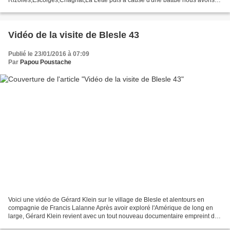
Rizolles,Escolges,Chagnat,La Lette puis à cause d'une battue nous avons
du bifurquer et prendre la route puis Auzon...
Vidéo de la visite de Blesle 43
Publié le 23/01/2016 à 07:09
Par
Papou Poustache
Voici une vidéo de Gérard Klein sur le village de Blesle et alentours en
compagnie de Francis Lalanne Après avoir exploré l'Amérique de long en
large, Gérard Klein revient avec un tout nouveau documentaire empreint de
tendresse et d'authenticité chez...