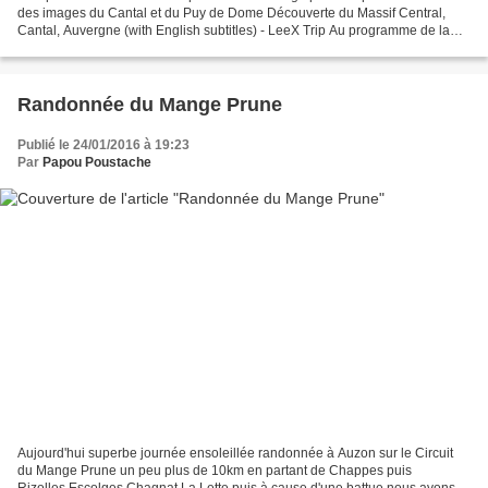
des images du Cantal et du Puy de Dome Découverte du Massif Central,
Cantal, Auvergne (with English subtitles) - LeeX Trip Au programme de la
visite guidée: puy du Sancy, plomb du...
Randonnée du Mange Prune
Publié le 24/01/2016 à 19:23
Par
Papou Poustache
Aujourd'hui superbe journée ensoleillée randonnée à Auzon sur le Circuit
du Mange Prune un peu plus de 10km en partant de Chappes puis