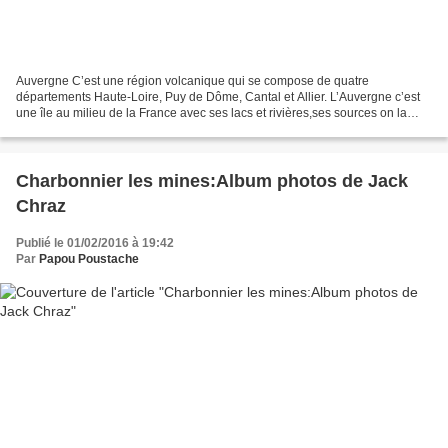
Auvergne C’est une région volcanique qui se compose de quatre
départements Haute-Loire, Puy de Dôme, Cantal et Allier. L’Auvergne c’est
une île au milieu de la France avec ses lacs et rivières,ses sources on la
surnomme le château d’eau de la France....
Charbonnier les mines:Album photos de Jack
Chraz
Publié le 01/02/2016 à 19:42
Par
Papou Poustache