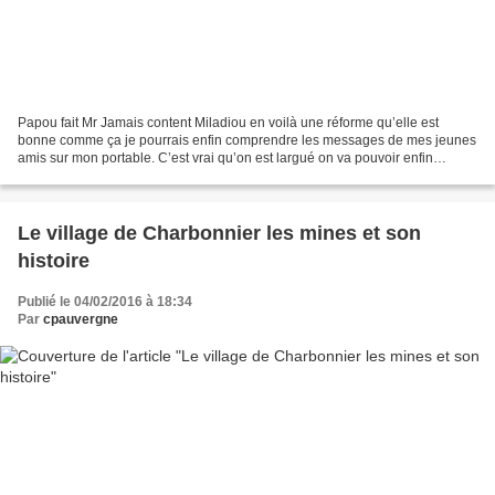
Papou fait Mr Jamais content Miladiou en voilà une réforme qu’elle est
bonne comme ça je pourrais enfin comprendre les messages de mes jeunes
amis sur mon portable. C’est vrai qu’on est largué on va pouvoir enfin
gagner au scrabble,avant quand on avait...
Le village de Charbonnier les mines et son
histoire
Publié le 04/02/2016 à 18:34
Par
cpauvergne