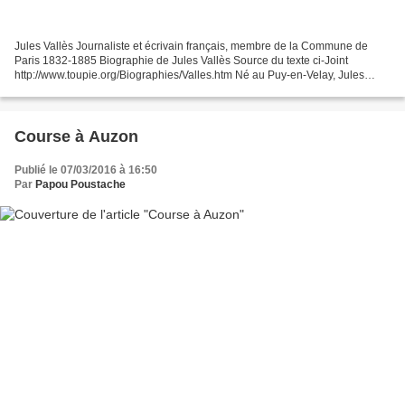
Jules Vallès Journaliste et écrivain français, membre de la Commune de
Paris 1832-1885 Biographie de Jules Vallès Source du texte ci-Joint
http://www.toupie.org/Biographies/Valles.htm Né au Puy-en-Velay, Jules
Vallès vit une enfance malheureuse, marquée...
Course à Auzon
Publié le 07/03/2016 à 16:50
Par
Papou Poustache