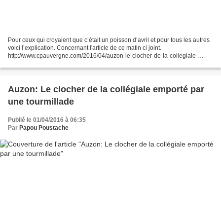
Pour ceux qui croyaient que c’était un poisson d’avril et pour tous les autres
voici l’explication. Concernant l'article de ce matin ci joint.
http://www.cpauvergne.com/2016/04/auzon-le-clocher-de-la-collegiale-
emporte-par-une-tourmillade.html Il semblerait...
Auzon: Le clocher de la collégiale emporté par
une tourmillade
Publié le 01/04/2016 à 06:35
Par
Papou Poustache