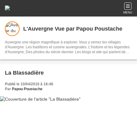
MENU
L'Auvergne Vue par Papou Poustache
Auvergne une région magnifique à explorer. Vous y verrez les villages
d'Auvergne. Les traditions et cuisine auvergnates. L'histoire et les légendes
d'Auvergne, Des photos du siècle dernier. Les blogs et site qui parlent de
notre région. Les personnalités auvergnates. La littérature du terroir. Des
histoires drôles. Des photos de votre jeunesse . Et enfin une impression de
faire partie de ce site tant les situations et évènements vous ressemblent.
Bonne visite Vous pourrez également me soumettre des articles concernant
La Blassadière
votre village ou hameaux . Me parler des histoires locales M'envoyer des
photos de familles anciennes en précisant bien le lieu ou la situation Voici
Publié le 10/04/2016 à 18:48
mon adresse émail. retrauzon43@gmail.com
Par
Papou Poustache