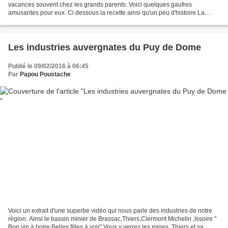
vacances souvent chez les grands parents. Voici quelques gaufres
amusantes pour eux. Ci dessous la recette ainsi qu'un peu d'histoire La
recette Temps de préparation : 20 minutes Temps...
Les industries auvergnates du Puy de Dome
Publié le 09/02/2016 à 06:45
Par
Papou Poustache
Voici un extrait d'une superbe vidéo qui nous parle des industries de notre
région. Ainsi le bassin minier de Brassac,Thiers,Clermont Michelin ,Issoire "
Bon vin à boire Belles filles à voir" Vous y verrez les mines, Thiers et sa