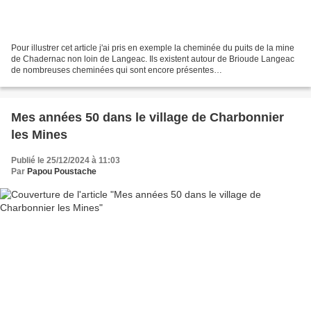
Pour illustrer cet article j'ai pris en exemple la cheminée du puits de la mine
de Chadernac non loin de Langeac. Ils existent autour de Brioude Langeac
de nombreuses cheminées qui sont encore présentes
(Rilhac,Vergongheon,Grosménil,Chadernac). Il semblerait...
Mes années 50 dans le village de Charbonnier
les Mines
Publié le 25/12/2024 à 11:03
Par
Papou Poustache