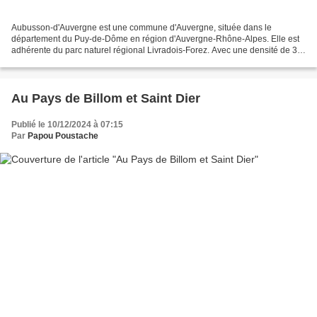
Aubusson-d'Auvergne est une commune d'Auvergne, située dans le
département du Puy-de-Dôme en région d'Auvergne-Rhône-Alpes. Elle est
adhérente du parc naturel régional Livradois-Forez. Avec une densité de 36
habitants au km², les 248 habitants (appelés...
Au Pays de Billom et Saint Dier
Publié le 10/12/2024 à 07:15
Par
Papou Poustache