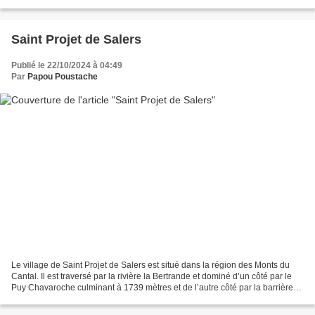
église du XII è siècle (remaniée),...
Saint Projet de Salers
Publié le 22/10/2024 à 04:49
Par
Papou Poustache
Le village de Saint Projet de Salers est situé dans la région des Monts du
Cantal. Il est traversé par la rivière la Bertrande et dominé d’un côté par le
Puy Chavaroche culminant à 1739 mètres et de l’autre côté par la barrière
rocheuse de Cabrespine...