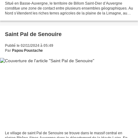
Situé en Basse-Auvergne, le territoire de Billom Saint-Dier d’Auvergne
constitue une zone de contact entre plusieurs ensembles géographiques. Au
Nord s’étendent les riches terres agricoles de la plaine de la Limagne, au
Sud s’élève le massif volcanique...
Saint Pal de Senouire
Publié le 02/11/2024 à 05:49
Par
Papou Poustache
Le village de saint Pal de Senouire se trouve dans le massif central en
région Rhône Alpes Auvergne dans le département de la Haute Loire. En