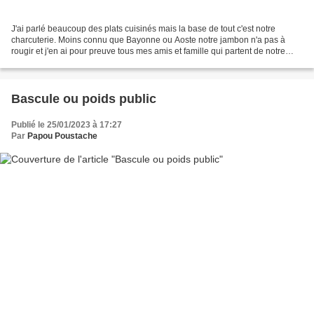
J'ai parlé beaucoup des plats cuisinés mais la base de tout c'est notre
charcuterie. Moins connu que Bayonne ou Aoste notre jambon n'a pas à
rougir et j'en ai pour preuve tous mes amis et famille qui partent de notre
région avec Jambon,saucissons et St...
Bascule ou poids public
Publié le 25/01/2023 à 17:27
Par
Papou Poustache