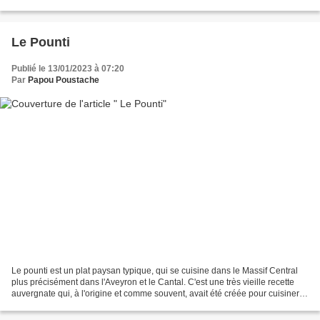
naquit le 31 mars 1708 au village...
Le Pounti
Publié le 13/01/2023 à 07:20
Par
Papou Poustache
Le pounti est un plat paysan typique, qui se cuisine dans le Massif Central
plus précisément dans l'Aveyron et le Cantal. C'est une très vieille recette
auvergnate qui, à l'origine et comme souvent, avait été créée pour cuisiner
les restes de viande pas...