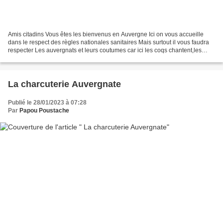
Amis citadins Vous êtes les bienvenus en Auvergne Ici on vous accueille
dans le respect des règles nationales sanitaires Mais surtout il vous faudra
respecter Les auvergnats et leurs coutumes car ici les coqs chantent,les
cloches sonnent,quand un tracteur...
La charcuterie Auvergnate
Publié le 28/01/2023 à 07:28
Par
Papou Poustache