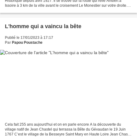
Historique depuis avril 1927. Il se trouve sur la route qui relie Ambert à
Issoire à 3 km de la ville avant le croisement Le Monestier sur votre droite.
Le Dolmen est une mégalithes I. Les...
L'homme qui a vaincu la bête
Publié le 17/01/2023 à 17:17
Par
Papou Poustache
Cela fait 255 ans aujourd'hui et on en parle encore A la découverte du
village natif de Jean Chastel qui terrassa la Bête du Gévaudan le 19 Juin
1767 C’est le village de la Besseyre Saint Mary en Haute Loire Jean Chastel