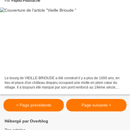
Par
Papou Poustache
Le bourg de VIEILLE-BRIOUDE a été construit il y a plus de 1000 ans, en
lieu et place d'un château disparu occupant une motte en plein cœur du
village. Il a toujours été marqué par son pont renforcé au 19ème siècle,
ultime passage sur l'Allier . Vieille-Brioude...
< Page précédente
Page suivante >
Hébergé par Overblog