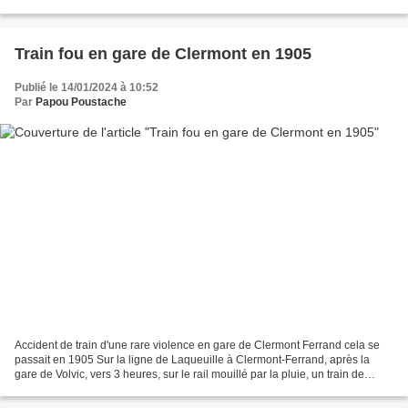
que je vous invite à cette...
Train fou en gare de Clermont en 1905
Publié le 14/01/2024 à 10:52
Par
Papou Poustache
Accident de train d'une rare violence en gare de Clermont Ferrand cela se
passait en 1905 Sur la ligne de Laqueuille à Clermont-Ferrand, après la
gare de Volvic, vers 3 heures, sur le rail mouillé par la pluie, un train de
marchandises patine et dévale...