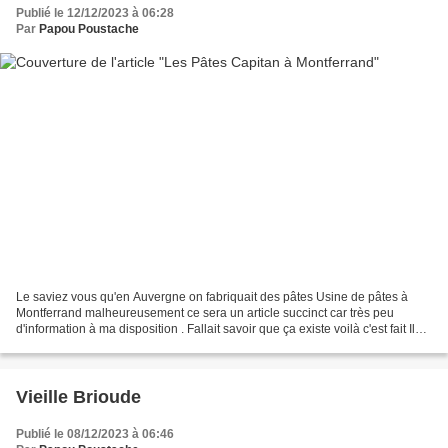
Publié le 12/12/2023 à 06:28
Par
Papou Poustache
Le saviez vous qu'en Auvergne on fabriquait des pâtes Usine de pâtes à
Montferrand malheureusement ce sera un article succinct car très peu
d'information à ma disposition . Fallait savoir que ça existe voilà c'est fait Ils
en parlaient. Annuaire-almanach...
Vieille Brioude
Publié le 08/12/2023 à 06:46