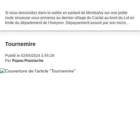
Si vous descendez dans la vallée en partant de Montsalvy sur une petite
route sinueuse vous arriverez au dernier village du Cantal au bord du Lot en
limite du département de l'Aveyron. Dépaysement assuré par son micro
climat. Voici les photos du village...
Tournemire
Publié le 02/04/2024 à 05:28
Par
Papou Poustache