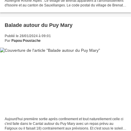
Auvergne Rhône Alpes . Le village de Brenat appartient à l'arrondissement
d'Issoire et au canton de Sauxillanges. Le code postal du village de Brenat
est le 63500 et son code Insee est...
Balade autour du Puy Mary
Publié le 28/01/2024 à 09:01
Par
Papou Poustache
Aujourd'hui première sortie après confinement et tout naturellement celle ci
c'est faite dans le Cantal autour du Puy Mary avec un repas prévu au
Falgoux ou il faisait 18) contrairement aux prévisions. Et c'est sous le soleil