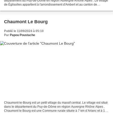
département du Puy-de-Dôme en région Auvergne Rhône Alpes . Le village
de Églisolles appartient à l'arrondissement d'Ambert et au canton de
Viverols. Le code postal du village de...
Chaumont Le Bourg
Publié le 11/09/2024 à 05:10
Par
Papou Poustache
Chaumont-le-Bourg est un petit village du massif central. Le village est situé
dans le département du Puy-de-Dôme en région Auvergne Rhône Alpes .
Chaumont le Bourg est une Commune rurale située à 7 km d’Arlanc et à 12