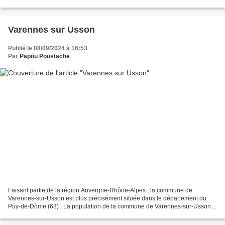
km d’Ambert. Elle est composée du...
Varennes sur Usson
Publié le 08/09/2024 à 16:53
Par
Papou Poustache
Faisant partie de la région Auvergne-Rhône-Alpes , la commune de
Varennes-sur-Usson est plus précisément située dans le département du
Puy-de-Dôme (63) . La population de la commune de Varennes-sur-Usson
est composée de 285 habitants (appelés Varennois,...