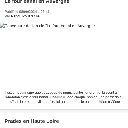
Le four banal en Auvergne
Publié le 08/09/2024 à 05:46
Par
Papou Poustache
Il est un patrimoine que beaucoup de municipalités ignorent et laissent à
l'abandon c'est le four banal. Chaque village chaque hameau en possédait
un, c'était le cœur du village c'est lui qui apportait le pain quotidien ((Même si
le four ne s'allumait...
Prades en Haute Loire