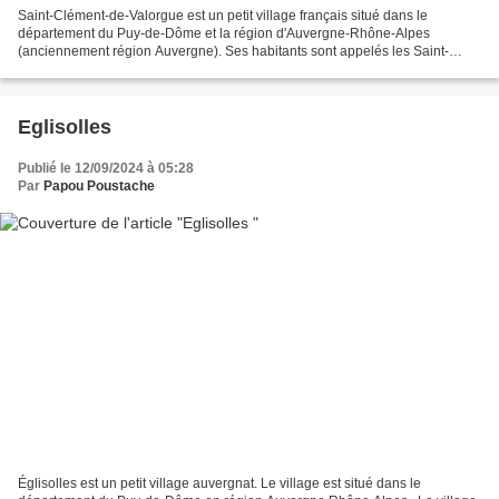
Saint-Clément-de-Valorgue est un petit village français situé dans le
département du Puy-de-Dôme et la région d'Auvergne-Rhône-Alpes
(anciennement région Auvergne). Ses habitants sont appelés les Saint-
clémentois et les saint-clémentoises. La commune...
Eglisolles
Publié le 12/09/2024 à 05:28
Par
Papou Poustache
Églisolles est un petit village auvergnat. Le village est situé dans le