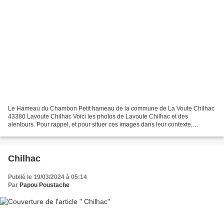
Le Hameau du Chambon Petit hameau de la commune de La Voute Chilhac
43380 Lavoute Chilhac Voici les photos de Lavoute Chilhac et des
alentours. Pour rappel, et pour situer ces images dans leur contexte,
Lavoûte-Chilhac est situé dans le département de...
Chilhac
Publié le 19/03/2024 à 05:14
Par
Papou Poustache