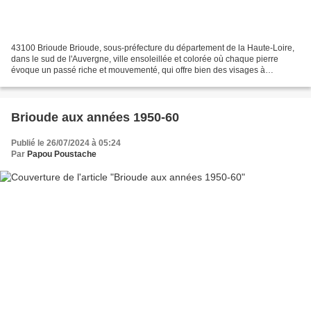
43100 Brioude Brioude, sous-préfecture du département de la Haute-Loire,
dans le sud de l'Auvergne, ville ensoleillée et colorée où chaque pierre
évoque un passé riche et mouvementé, qui offre bien des visages à
découvrir : Découvrez la Basilique Saint-Julien,...
Brioude aux années 1950-60
Publié le 26/07/2024 à 05:24
Par
Papou Poustache