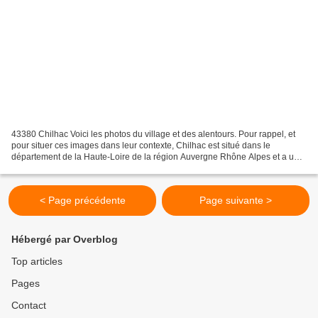
43380 Chilhac Voici les photos du village et des alentours. Pour rappel, et
pour situer ces images dans leur contexte, Chilhac est situé dans le
département de la Haute-Loire de la région Auvergne Rhône Alpes et a une
surface de 4.11 km ² pour une population...
< Page précédente
Page suivante >
Hébergé par Overblog
Top articles
Pages
Contact