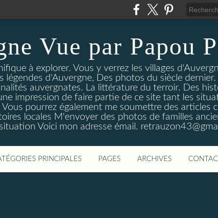
gne Vue par Papou P
ique à explorer. Vous y verrez les villages d'Auvergne
es légendes d'Auvergne, Des photos du siècle dernier. 
nalités auvergnates. La littérature du terroir. Des his
une impression de faire partie de ce site tant les si
 Vous pourrez également me soumettre des articles c
oires locales M'envoyer des photos de familles ancien
 situation Voici mon adresse émail. retrauzon43@gma
ATÉGORIES PRINCIPALES
PAGES
ARCHIVES
CONTAC