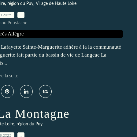
,
,
ire
région du Puy
Village de Haute Loire
08.2025
…
pou Poustache
e Lafayette Sainte-Marguerite adhère à la la communauté
erite fait partie du bassin de vie de Langeac La
s...
re la suite
 La Montagne
,
te-Loire
région du Puy
08.2025
…