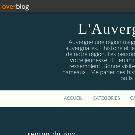
L'Auver
Auvergne une région magnif
auvergnates. L'histoire et l
de notre région. Les person
votre jeunesse . Et enfin 
ressemblent. Bonne visite
hameaux . Me parler des hist
ou la
ACCUEIL
CATÉGORIES
C
region du puy