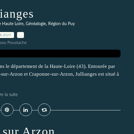
lianges
,
,
e Haute Loire
Généalogie
Région du Puy
08.2025
…
pou Poustache
ns le département de la Haute-Loire (43). Entourée par
sur-Arzon et Craponne-sur-Arzon, Jullianges est situé à
re la suite
 sur Arzon