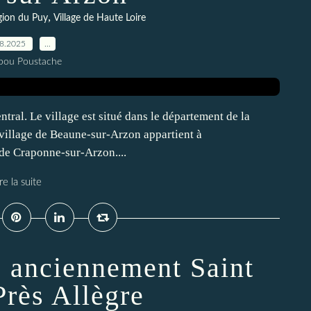
,
gion du Puy
Village de Haute Loire
08.2025
…
pou Poustache
tral. Le village est situé dans le département de la
village de Beaune-sur-Arzon appartient à
 de Craponne-sur-Arzon....
re la suite
e anciennement Saint
Près Allègre