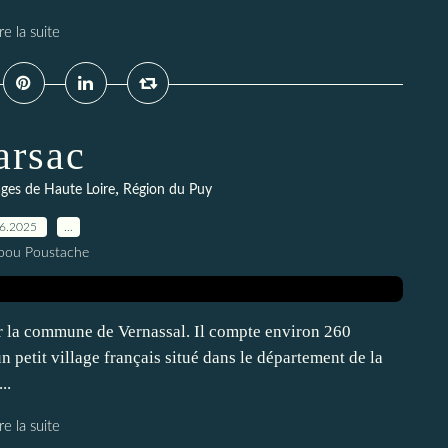
re la suite
arsac
,
lages de Haute Loire
Région du Puy
06.2025
…
pou Poustache
sur la commune de Vernassal. Il compte environ 260
n petit village français situé dans le département de la
..
re la suite