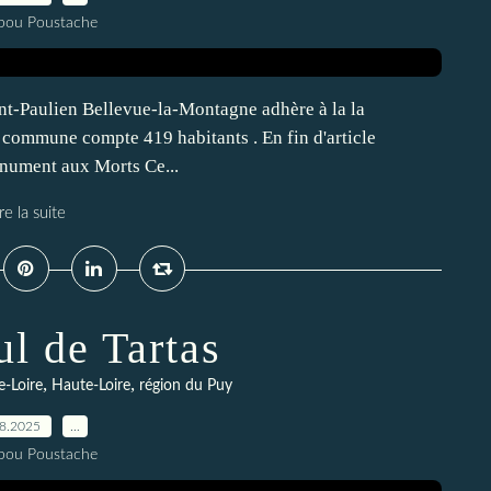
pou Poustache
nt-Paulien Bellevue-la-Montagne adhère à la la
ommune compte 419 habitants . En fin d'article
onument aux Morts Ce...
re la suite
ul de Tartas
,
,
e-Loire
Haute-Loire
région du Puy
08.2025
…
pou Poustache