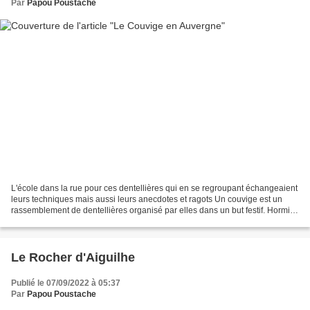
Par
Papou Poustache
L'école dans la rue pour ces dentellières qui en se regroupant échangeaient
leurs techniques mais aussi leurs anecdotes et ragots Un couvige est un
rassemblement de dentellières organisé par elles dans un but festif. Hormis
le plaisir de se retrouver,...
Le Rocher d'Aiguilhe
Publié le 07/09/2022 à 05:37
Par
Papou Poustache