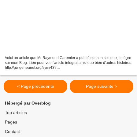
Voici un article que Mr Raymond Caremier a publié sur son site que j’intègre
sur mon Blog. Lien pour voir l'article intégral ainsi que bien d'autres histoires.
http://gw.geneanet.org/symi43?
lang=fr;pz=louis;nz=du+crozet;ocz=0;m=NOTES;f=chronique87 Bonne...
< Page précédente
Page suivante >
Hébergé par Overblog
Top articles
Pages
Contact