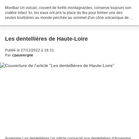
Montbar Un volcan, couvert de forêts montagnardes, conserve toujours son
cratère intact. Ici, les eaux ont pris la place du feu pour former une des
seules tourbières au monde perchée au sommet d'un cône volcanique de
type stombolien. Le Mont-Bar est jeune...
Les dentellières de Haute-Loire
Publié le 27/12/2022 à 18:31
Par
cpauvergne
Auvergne Les dentellières Un article consacré aux dentellières d'Auvergne