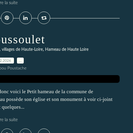
re la suite
ussoulet
,
,
villages de Haute-Loire
Hameau de Haute Loire
02.2026
…
pou Poustache
e donc voici le Petit hameau de la commune de
u possède son église et son monument à voir ci-joint
 quelques...
re la suite