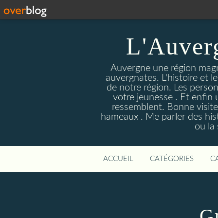
L'Auver
Auvergne une région magnif
auvergnates. L'histoire et l
de notre région. Les person
votre jeunesse . Et enfin 
ressemblent. Bonne visite
hameaux . Me parler des hist
ou la
ACCUEIL
CATÉGORIES
C
G