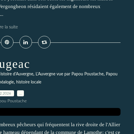
e Vergongheon résidaient également de nombreux
..
re la suite
ugeac
,
,
istoire d'Auvergne
L'Auvergne vue par Papou Poustache
Papou
,
néalogie
histoire locale
02.2026
…
pou Poustache
eux pêcheurs qui fréquentent la rive droite de l'Allier
te hameau dépendant de la commune de Lamothe: c'est ce