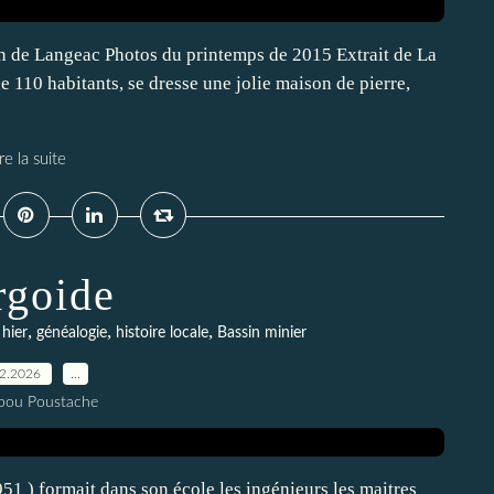
in de Langeac Photos du printemps de 2015 Extrait de La
 110 habitants, se dresse une jolie maison de pierre,
re la suite
rgoide
,
,
,
 hier
généalogie
histoire locale
Bassin minier
02.2026
…
pou Poustache
51 ) formait dans son école les ingénieurs les maitres