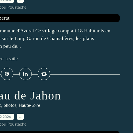
pou Poustache
commune d'Azerat Ce village comptait 18 Habitants en
 sur le Loup Garou de Chamalières, les plans
 peu de...
re la suite
au de Jahon
,
,
c
photos
Haute-Loire
02.2026
…
pou Poustache