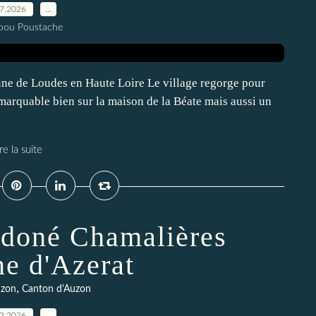
07.2026
…
pou Poustache
une de Loudes en Haute Loire Le village regorge pour
emarquable bien sur la maison de la Béate mais aussi un
re la suite
ndoné Chamalières
e d'Azerat
,
uzon
Canton d'Auzon
03.2026
…