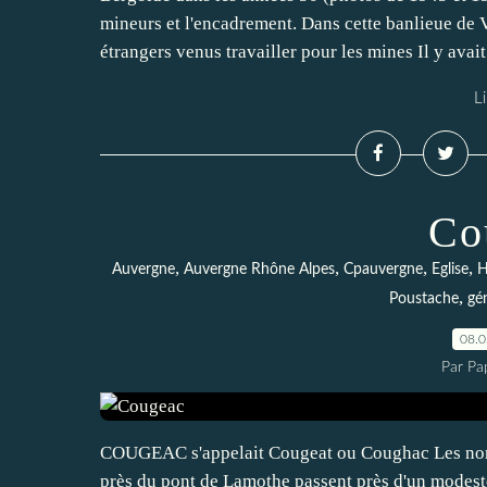
mineurs et l'encadrement. Dans cette banlieue d
étrangers venus travailler pour les mines Il y avait.
Li
Co
,
,
,
,
Auvergne
Auvergne Rhône Alpes
Cpauvergne
Eglise
H
,
Poustache
gé
08.
Par Pa
COUGEAC s'appelait Cougeat ou Coughac Les nombr
près du pont de Lamothe passent près d'un modes