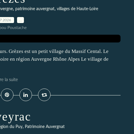
,
,
uvergne
patrimoine auvergnat
villages de Haute-Loire
07.2026
…
pou Poustache
urs. Grèzes est un petit village du Massif Cental. Le
-Loire en région Auvergne Rhône Alpes Le village de
re la suite
veyrac
,
gion du Puy
Patrimoine Auvergnat