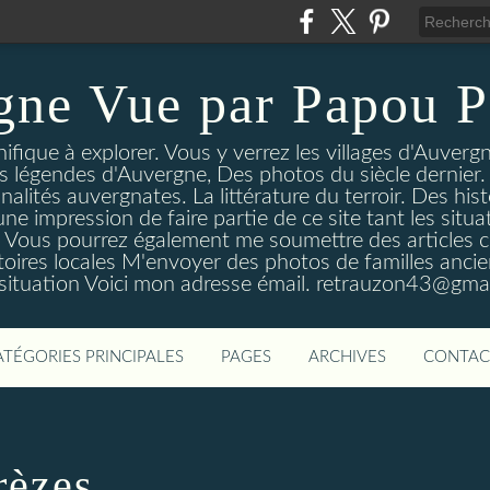
gne Vue par Papou P
ique à explorer. Vous y verrez les villages d'Auvergne
es légendes d'Auvergne, Des photos du siècle dernier. 
nalités auvergnates. La littérature du terroir. Des his
une impression de faire partie de ce site tant les si
 Vous pourrez également me soumettre des articles c
oires locales M'envoyer des photos de familles ancien
 situation Voici mon adresse émail. retrauzon43@gma
ATÉGORIES PRINCIPALES
PAGES
ARCHIVES
CONTAC
rèzes