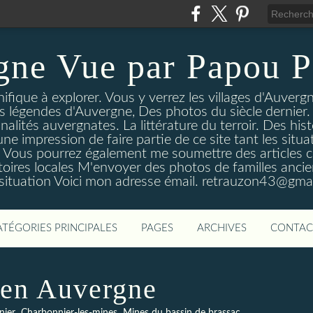
gne Vue par Papou P
ique à explorer. Vous y verrez les villages d'Auvergne
es légendes d'Auvergne, Des photos du siècle dernier. 
nalités auvergnates. La littérature du terroir. Des his
une impression de faire partie de ce site tant les si
 Vous pourrez également me soumettre des articles c
oires locales M'envoyer des photos de familles ancien
 situation Voici mon adresse émail. retrauzon43@gma
ATÉGORIES PRINCIPALES
PAGES
ARCHIVES
CONTAC
 en Auvergne
,
,