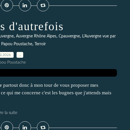
s d'autrefois
,
,
,
uvergne
Auvergne Rhône Alpes
Cpauvergne
L'Auvergne vue par
,
,
Papou Poustache
Terroir
02.2026
…
pou Poustache
 de partout donc à mon tour de vous proposer mes
n ce qui me concerne c'est les bugnes que j'attends mais
re la suite