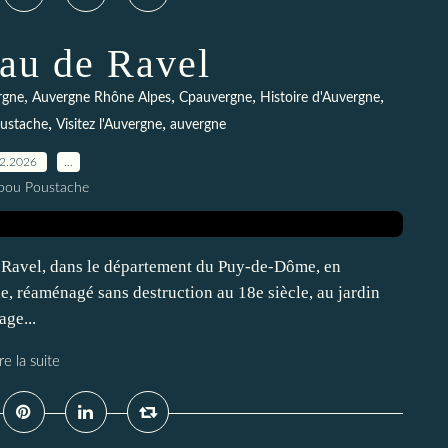
au de Ravel
,
,
,
,
rgne
Auvergne Rhône Alpes
Cpauvergne
Histoire d'Auvergne
,
,
oustache
Visitez l'Auvergne
auvergne
02.2026
…
pou Poustache
 Ravel, dans le département du Puy-de-Dôme, en
e, réaménagé sans destruction au 18e siècle, au jardin
age...
re la suite