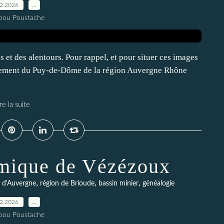
02.2026
…
pou Poustache
 et des alentours. Pour rappel, et pour situer ces images
artement du Puy-de-Dôme de la région Auvergne Rhône
re la suite
rmique de Vézézoux
,
,
,
s d'Auvergne
région de Brioude
bassin minier
généalogie
02.2026
…
pou Poustache