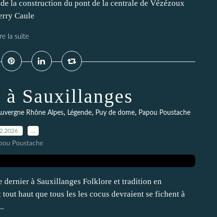
de la construction du pont de la centrale de Vézézoux
erry Caule
re la suite
 à Sauxillanges
,
,
,
uvergne Rhône Alpes
Légende
Puy de dome
Papou Poustache
02.2026
…
pou Poustache
e dernier à Sauxillanges Folklore et tradition en
ut haut que tous les les cocus devraient se fichent à
..