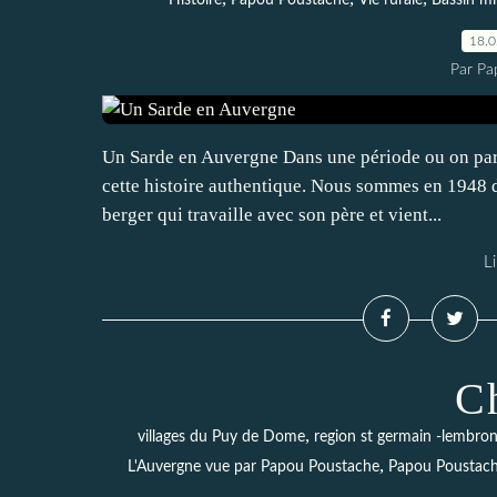
Histoire
Papou Poustache
Vie rurale
Bassin mi
18.
Par Pa
Un Sarde en Auvergne Dans une période ou on parle
cette histoire authentique. Nous sommes en 1948 d
berger qui travaille avec son père et vient...
Li
C
,
villages du Puy de Dome
region st germain -lembro
,
L'Auvergne vue par Papou Poustache
Papou Poustac