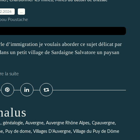
nier
Charbonnier-les-mines
Mines du bassin de brassac
02.2026
…
pou Poustache
 d’immigration je voulais aborder ce sujet délicat par
ans un petit village de Sardaigne Salvatore un paysan
re la suite
halus
,
,
,
,
,
n
généalogie
Auvergne
Auvergne Rhône Alpes
Cpauvergne
,
,
,
he
Puy de dome
Villages D'Auvergne
Village du Puy de Dôme