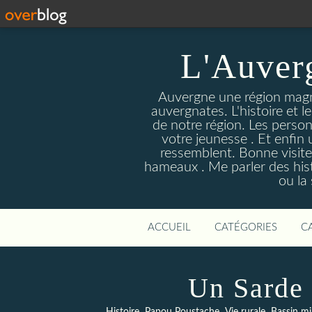
L'Auver
Auvergne une région magnif
auvergnates. L'histoire et l
de notre région. Les person
votre jeunesse . Et enfin 
ressemblent. Bonne visite
hameaux . Me parler des hist
ou la
ACCUEIL
CATÉGORIES
C
Un Sarde
,
,
,