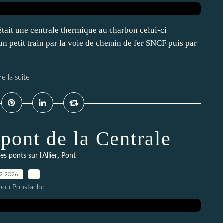
tait une centrale thermique au charbon celui-ci
n petit train par la voie de chemin de fer SNCF puis par
.
re la suite
pont de la Centrale
,
les ponts sur l'Allier
Pont
02.2026
…
pou Poustache