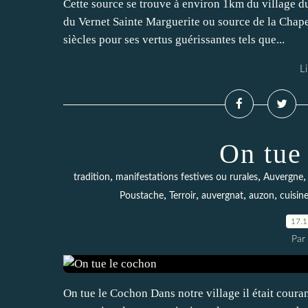
Cette source se trouve à environ 1km du village d
du Vernet Sainte Marguerite ou source de la Chap
siècles pour ses vertus guérissantes tels que...
Li
On tue
,
,
tradition
manifestations festives ou rurales
Auvergne
,
,
,
,
Poustache
Terroir
auvergnat
auzon
cuisin
17.
Par
On tue le Cochon Dans notre village il était coura