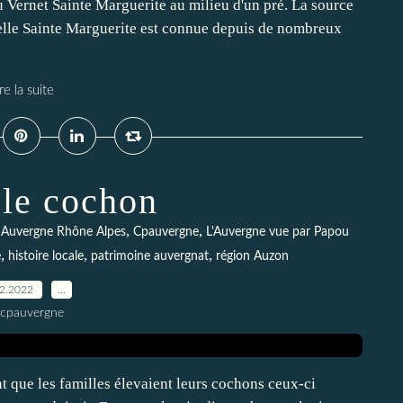
u Vernet Sainte Marguerite au milieu d'un pré. La source
elle Sainte Marguerite est connue depuis de nombreux
re la suite
 le cochon
,
,
,
Auvergne Rhône Alpes
Cpauvergne
L'Auvergne vue par Papou
,
,
,
e
histoire locale
patrimoine auvergnat
région Auzon
12.2022
…
 cpauvergne
nt que les familles élevaient leurs cochons ceux-ci