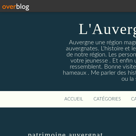
L'Auver
Auvergne une région magnif
auvergnates. L'histoire et l
de notre région. Les person
votre jeunesse . Et enfin 
ressemblent. Bonne visite
hameaux . Me parler des hist
ou la
ACCUEIL
CATÉGORIES
C
patrimoine auvergnat