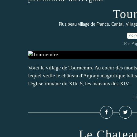
Tou
,
,
Plus beau village de France
Cantal
Villag
09.
Par Pa
Voici le village de Tournemire Au coeur des monts
lequel veille le château d'Anjony magnifique bâtis
l'église romane du XIIe S, les maisons des XIV...
Li
Le Chatea