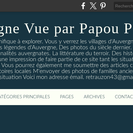
gne Vue par Papou P
ique à explorer. Vous y verrez les villages d'Auvergne
es légendes d'Auvergne, Des photos du siècle dernier. 
nalités auvergnates. La littérature du terroir. Des his
une impression de faire partie de ce site tant les si
 Vous pourrez également me soumettre des articles c
oires locales M'envoyer des photos de familles ancien
 situation Voici mon adresse émail. retrauzon43@gma
ATÉGORIES PRINCIPALES
PAGES
ARCHIVES
CONTAC