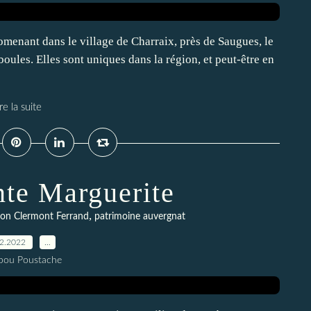
omenant dans le village de Charraix, près de Saugues, le
à boules. Elles sont uniques dans la région, et peut-être en
re la suite
nte Marguerite
,
ion Clermont Ferrand
patrimoine auvergnat
12.2022
…
pou Poustache