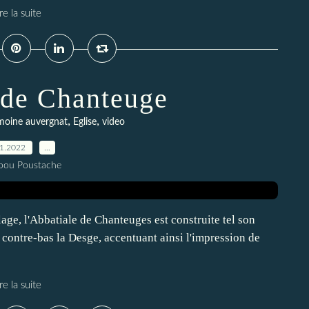
re la suite
 de Chanteuge
,
,
moine auvergnat
Eglise
video
11.2022
…
pou Poustache
age, l'Abbatiale de Chanteuges est construite tel son
 contre-bas la Desge, accentuant ainsi l'impression de
re la suite