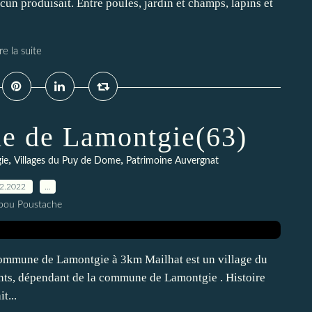
cun produisait. Entre poules, jardin et champs, lapins et
re la suite
e de Lamontgie(63)
,
,
ie
Villages du Puy de Dome
Patrimoine Auvergnat
12.2022
…
pou Poustache
 commune de Lamontgie à 3km Mailhat est un village du
nts, dépendant de la commune de Lamontgie . Histoire
t...