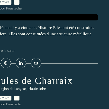
01.2023
…
pou Poustache
 ans il y a cinq ans . Histoire Elles ont été construites
ere. Elles sont constituées d'une structure métallique
re la suite
oules de Charraix
,
région de Langeac
Haute Loire
12.2022
…
pou Poustache