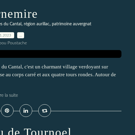
rnemire
,
,
es du Cantal
région aurillac
patrimoine auvergnat
01.2023
…
pou Poustache
 du Cantal, c'est un charmant village verdoyant sur
se au corps carré et aux quatre tours rondes. Autour de
re la suite
u de Tournoel