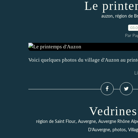
Le print
,
auzon
région de B
03.
Par Pa
Voici quelques photos du village d'Auzon au prin
Li
Vedrines
,
,
région de Saint Flour
Auvergne
Auvergne Rhône Alp
,
,
D'Auvergne
photos
Villa