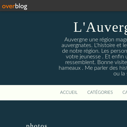
L'Auver
Auvergne une région magnif
auvergnates. L'histoire et l
de notre région. Les person
votre jeunesse . Et enfin 
ressemblent. Bonne visite
hameaux . Me parler des hist
ou la
ACCUEIL
CATÉGORIES
C
photos