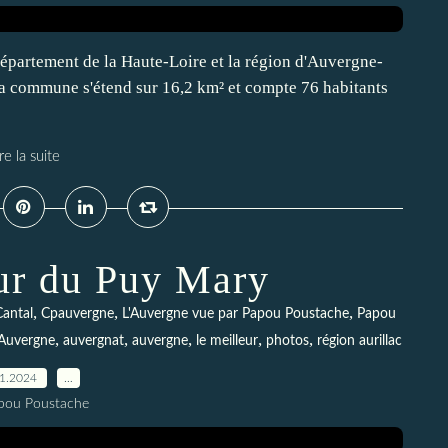
 département de la Haute-Loire et la région d'Auvergne-
 commune s'étend sur 16,2 km² et compte 76 habitants
re la suite
ur du Puy Mary
,
,
,
Cantal
Cpauvergne
L'Auvergne vue par Papou Poustache
Papou
,
,
,
,
,
'Auvergne
auvergnat
auvergne
le meilleur
photos
région aurillac
01.2024
…
pou Poustache