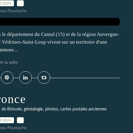
10.2024
…
pou Poustache
le département du Cantal (15) et de la région Auvergne-
Védrines-Saint-Loup vivent sur un territoire d'une
ommune...
re la suite
ronce
,
,
,
n de Brioude
généalogie
photos
cartes postales anciennes
09.2024
…
pou Poustache