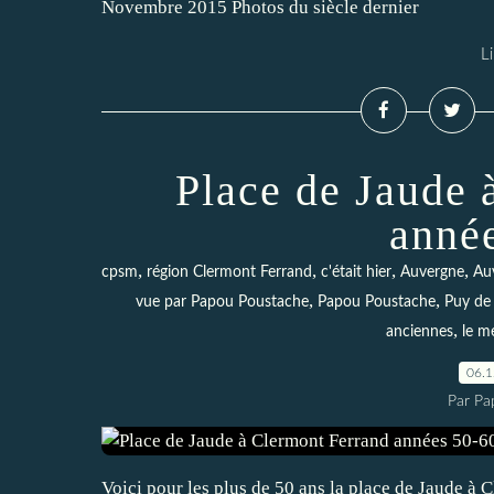
Novembre 2015 Photos du siècle dernier
Li
Place de Jaude 
anné
,
,
,
,
cpsm
région Clermont Ferrand
c'était hier
Auvergne
Au
,
,
vue par Papou Poustache
Papou Poustache
Puy de
,
anciennes
le me
06.
Par Pa
Voici pour les plus de 50 ans la place de Jaude à 