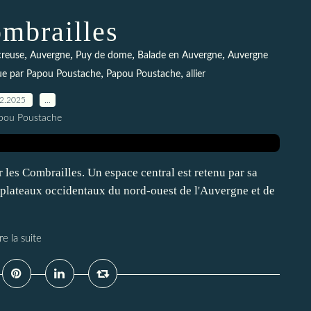
mbrailles
,
,
,
,
creuse
Auvergne
Puy de dome
Balade en Auvergne
Auvergne
,
,
ue par Papou Poustache
Papou Poustache
allier
02.2025
…
pou Poustache
 les Combrailles. Un espace central est retenu par sa
es plateaux occidentaux du nord-ouest de l'Auvergne et de
re la suite