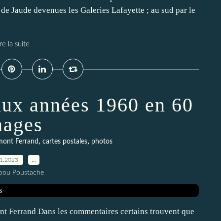
s de Jaude devenues les Galeries Lafayette ; au sud par le
re la suite
aux années 1960 en 60
mages
,
,
mont Ferrand
cartes postales
photos
11.2023
…
pou Poustache
ont Ferrand Dans les commentaires certains trouvent que