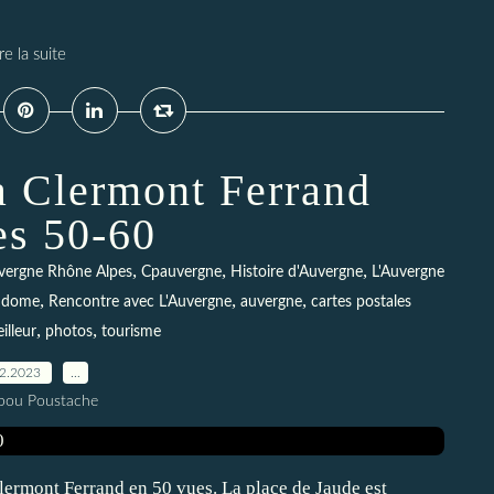
re la suite
à Clermont Ferrand
es 50-60
,
,
,
vergne Rhône Alpes
Cpauvergne
Histoire d'Auvergne
L'Auvergne
,
,
,
 dome
Rencontre avec L'Auvergne
auvergne
cartes postales
,
,
illeur
photos
tourisme
12.2023
…
pou Poustache
Clermont Ferrand en 50 vues. La place de Jaude est