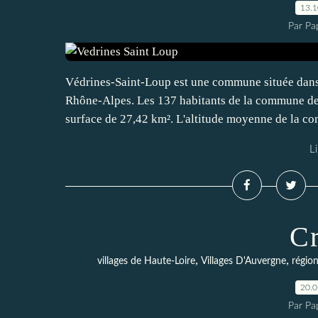
13.
Par Pa
Védrines-Saint-Loup est une commune située dans 
Rhône-Alpes. Les 137 habitants de la commune de 
surface de 27,42 km². L'altitude moyenne de la c
Li
C
,
,
villages de Haute-Loire
Villages D'Auvergne
régio
20.
Par Pa