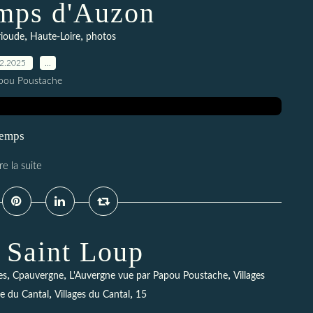
emps d'Auzon
,
,
rioude
Haute-Loire
photos
02.2025
…
pou Poustache
temps
re la suite
 Saint Loup
,
,
,
es
Cpauvergne
L'Auvergne vue par Papou Poustache
Villages
,
,
ge du Cantal
Villages du Cantal
15