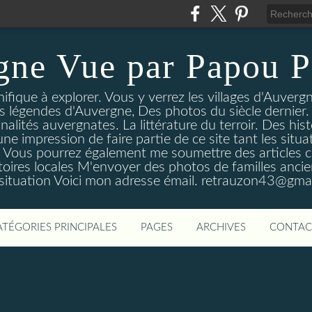
gne Vue par Papou P
ique à explorer. Vous y verrez les villages d'Auvergne
es légendes d'Auvergne, Des photos du siècle dernier. 
nalités auvergnates. La littérature du terroir. Des his
une impression de faire partie de ce site tant les si
 Vous pourrez également me soumettre des articles c
oires locales M'envoyer des photos de familles ancien
 situation Voici mon adresse émail. retrauzon43@gma
ATÉGORIES PRINCIPALES
PAGES
ARCHIVES
CONTAC