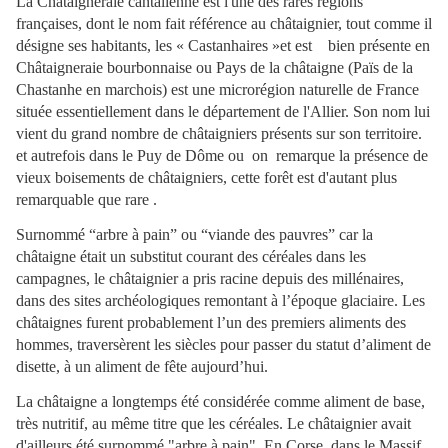
La Châtaigneraie cantalienne est l'une des rares régions
françaises, dont le nom fait référence au châtaignier, tout comme il
désigne ses habitants, les « Castanhaires »et est bien présente en
Châtaigneraie bourbonnaise ou Pays de la châtaigne (Païs de la
Chastanhe en marchois) est une microrégion naturelle de France
située essentiellement dans le département de l'Allier. Son nom lui
vient du grand nombre de châtaigniers présents sur son territoire.
et autrefois dans le Puy de Dôme ou on remarque la présence de
vieux boisements de châtaigniers, cette forêt est d'autant plus
remarquable que rare .
Surnommé “arbre à pain” ou “viande des pauvres” car la
châtaigne était un substitut courant des céréales dans les
campagnes, le châtaignier a pris racine depuis des millénaires,
dans des sites archéologiques remontant à l’époque glaciaire. Les
châtaignes furent probablement l’un des premiers aliments des
hommes, traversèrent les siècles pour passer du statut d’aliment de
disette, à un aliment de fête aujourd’hui.
La châtaigne a longtemps été considérée comme aliment de base,
très nutritif, au même titre que les céréales. Le châtaignier avait
d'ailleurs été surnommé "arbre à pain". En Corse, dans le Massif