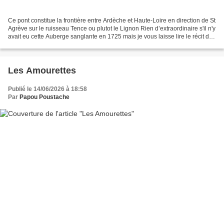
Ce pont constitue la frontière entre Ardèche et Haute-Loire en direction de St
Agrève sur le ruisseau Tence ou plutot le Lignon Rien d’extraordinaire s'il n'y
avait eu cette Auberge sanglante en 1725 mais je vous laisse lire le récit de
Raymond Caremier...
Les Amourettes
Publié le 14/06/2026 à 18:58
Par
Papou Poustache