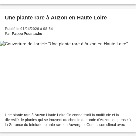
de Dôme et des articles d'autres sites...
Une plante rare à Auzon en Haute Loire
Publié le 01/04/2026 à 08:54
Par
Papou Poustache
Une plante rare à Auzon Haute Loire On connaissait la multitude et la
diversité de plantes qui se trouvent au chemin de ronde d'Auzon, on pense à
la Garance du teinturier plante rare en Auvergne. Certes, son climat avec
des températures favorables du...