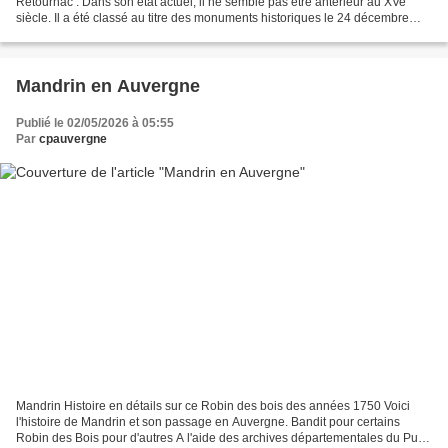
Retournac . Dans son état actuel, il ne semble pas être antérieur au XVe
siècle. Il a été classé au titre des monuments historiques le 24 décembre
1913 déjà 113 ans . Le Pont du Diable,...
Mandrin en Auvergne
Publié le 02/05/2026 à 05:55
Par
cpauvergne
Mandrin Histoire en détails sur ce Robin des bois des années 1750 Voici
l'histoire de Mandrin et son passage en Auvergne. Bandit pour certains
Robin des Bois pour d'autres A l'aide des archives départementales du Puy