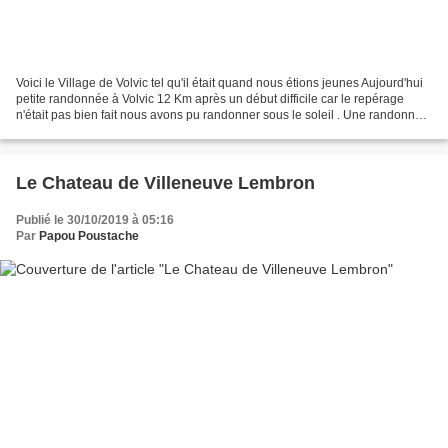
Voici le Village de Volvic tel qu'il était quand nous étions jeunes Aujourd'hui
petite randonnée à Volvic 12 Km après un début difficile car le repérage
n'était pas bien fait nous avons pu randonner sous le soleil . Une randonnée
agréable au milieu des...
Le Chateau de Villeneuve Lembron
Publié le 30/10/2019 à 05:16
Par
Papou Poustache