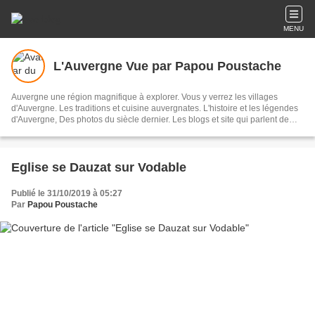
MENU
L'Auvergne Vue par Papou Poustache
Auvergne une région magnifique à explorer. Vous y verrez les villages
d'Auvergne. Les traditions et cuisine auvergnates. L'histoire et les légendes
d'Auvergne, Des photos du siècle dernier. Les blogs et site qui parlent de
notre région. Les personnalités auvergnates. La littérature du terroir. Des
histoires drôles. Des photos de votre jeunesse . Et enfin une impression de
faire partie de ce site tant les situations et évènements vous ressemblent.
Bonne visite Vous pourrez également me soumettre des articles concernant
Eglise se Dauzat sur Vodable
votre village ou hameaux . Me parler des histoires locales M'envoyer des
photos de familles anciennes en précisant bien le lieu ou la situation Voici
Publié le 31/10/2019 à 05:27
mon adresse émail. retrauzon43@gmail.com
Par
Papou Poustache