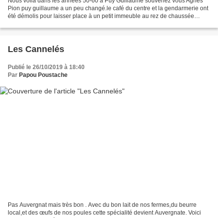
Nous voilà dans les années 50-60 à Puy Guillaume souvenez vous Agnés
Pion puy guillaume a un peu changé.le café du centre et la gendarmerie ont
été démolis pour laisser place à un petit immeuble au rez de chaussée
duquel se trouvent le crédit agricole...
Les Cannelés
Publié le 26/10/2019 à 18:40
Par
Papou Poustache
Pas Auvergnat mais très bon . Avec du bon lait de nos fermes,du beurre
local,et des œufs de nos poules cette spécialité devient Auvergnate. Voici