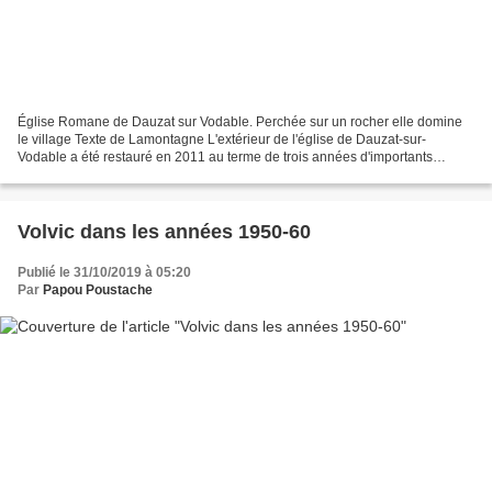
Église Romane de Dauzat sur Vodable. Perchée sur un rocher elle domine
le village Texte de Lamontagne L'extérieur de l'église de Dauzat-sur-
Vodable a été restauré en 2011 au terme de trois années d'importants
travaux de sauvegarde, initiés par la municipalité,...
Volvic dans les années 1950-60
Publié le 31/10/2019 à 05:20
Par
Papou Poustache