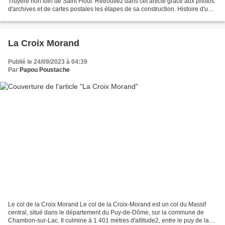
Truyére non loin de Saint Flour. Retrouvez dans cet article grâce aux photos
d'archives et de cartes postales les étapes de sa construction. Histoire d'un
homme et d'un viaduc VlADUC...
La Croix Morand
Publié le 24/09/2023 à 04:39
Par
Papou Poustache
Le col de la Croix Morand Le col de la Croix-Morand est un col du Massif
central, situé dans le département du Puy-de-Dôme, sur la commune de
Chambon-sur-Lac. Il culmine à 1 401 mètres d'altitude2, entre le puy de la