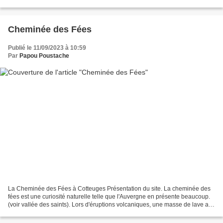
Croix Morand (1 519 m3) à l'est-nord-est...
Cheminée des Fées
Publié le 11/09/2023 à 10:59
Par
Papou Poustache
La Cheminée des Fées à Cotteuges Présentation du site. La cheminée des
fées est une curiosité naturelle telle que l'Auvergne en présente beaucoup.
(voir vallée des saints). Lors d'éruptions volcaniques, une masse de lave a
été projetée en l'air et est...