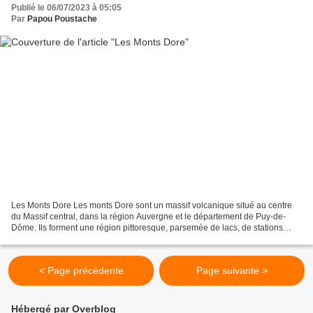
Publié le 06/07/2023 à 05:05
Par
Papou Poustache
Les Monts Dore Les monts Dore sont un massif volcanique situé au centre
du Massif central, dans la région Auvergne et le département de Puy-de-
Dôme. Ils forment une région pittoresque, parsemée de lacs, de stations
thermales et d'églises romanes. On y...
< Page précédente
Page suivante >
Hébergé par Overblog