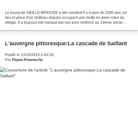
Le bourg de VIEILLE-BRIOUDE a été construit il y a plus de 1000 ans, en
lieu et place d'un château disparu occupant une motte en plein cœur du
village. Il a toujours été marqué par son pont renforcé au 19ème siècle,
ultime passage sur l'Allier . Vieille-Brioude...
L'auvergne pittoresque:La cascade de Saillant
Publié le 13/10/2023 à 06:26
Par
Papou Poustache