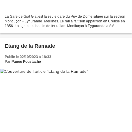
La Gare de Giat Giat est la seule gare du Puy de Dôme située sur la section
Montluçon - Eygurande_Merlines. Le rail a fait son apparition en Creuse en
1856. La ligne de chemin de fer reliant Montluçon à Eygurande a été
inaugurée voilà 136 ans. Le chantier...
Etang de la Ramade
Publié le 02/10/2023 à 18:33
Par
Papou Poustache