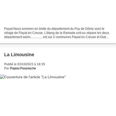
Flayat Nous sommes en limite du département du Puy de Dôme voici le
village de Flayat en Creuse. L'étang de la Ramade unit ou sépare les deux
département selon............... est sur 2 communes Flayat en Creuse et Giat
dans le Puy de Dôme. Flayat est...
La Limousine
Publié le 03/10/2023 à 18:35
Par
Papou Poustache