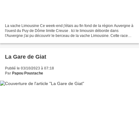
La vache Limousine Ce week-end j'étais au fin fond de la région Auvergne à
l'ouest du Puy de Dôme limite Creuse . Ici le limousin déborde dans
l'Auvergne j'ai pu découvrir le berceau de la vache Limousine. Cette race
trouve son origine dans la partie...
La Gare de Giat
Publié le 03/10/2023 à 07:18
Par
Papou Poustache