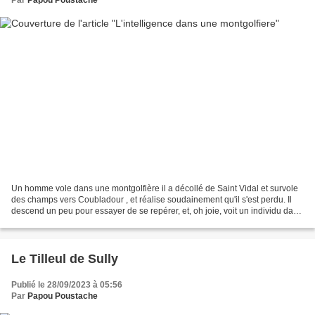
Par
Papou Poustache
Un homme vole dans une montgolfière il a décollé de Saint Vidal et survole
des champs vers Coubladour , et réalise soudainement qu'il s'est perdu. Il
descend un peu pour essayer de se repérer, et, oh joie, voit un individu dans
un champ. Il continue sa...
Le Tilleul de Sully
Publié le 28/09/2023 à 05:56
Par
Papou Poustache