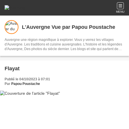
MENU
L'Auvergne Vue par Papou Poustache
Auvergne une région magnifique à explorer. Vous y verrez les villages
d'Auvergne. Les traditions et cuisine auvergnates. L'histoire et les légendes
d'Auvergne, Des photos du siècle dernier. Les blogs et site qui parlent de
notre région. Les personnalités auvergnates. La littérature du terroir. Des
histoires drôles. Des photos de votre jeunesse . Et enfin une impression de
faire partie de ce site tant les situations et évènements vous ressemblent.
Bonne visite Vous pourrez également me soumettre des articles concernant
Flayat
votre village ou hameaux . Me parler des histoires locales M'envoyer des
photos de familles anciennes en précisant bien le lieu ou la situation Voici
Publié le 04/10/2023 à 07:01
mon adresse émail. retrauzon43@gmail.com
Par
Papou Poustache