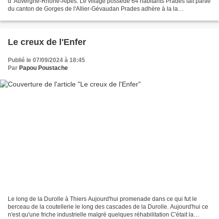
d' Auvergne-Rhône-Alpes. Le village possède 64 habitants Prades fait partie
du canton de Gorges de l'Allier-Gévaudan Prades adhère à la la
communauté de communes des Rives du Haut...
Le creux de l'Enfer
Publié le 07/09/2024 à 18:45
Par
Papou Poustache
Le long de la Durolle à Thiers Aujourd'hui promenade dans ce qui fut le
berceau de la coutellerie le long des cascades de la Durolle. Aujourd'hui ce
n'est qu'une friche industrielle malgré quelques réhabilitation C'était la