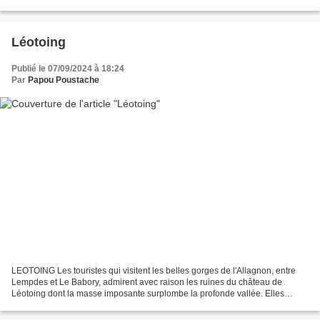
première structure à entreprendre...
Léotoing
Publié le 07/09/2024 à 18:24
Par
Papou Poustache
LEOTOING Les touristes qui visitent les belles gorges de l'Allagnon, entre
Lempdes et Le Babory, admirent avec raison les ruines du château de
Léotoing dont la masse imposante surplombe la profonde vallée. Elles
dominent d'ailleurs toute la Limagne brivadoise...