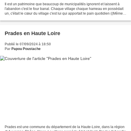
Il est un patrimoine que beaucoup de municipalités ignorent et laissent à
l'abandon c'est le four banal. Chaque village chaque hameau en possédait
un, c'était le cœur du village c'est lui qui apportait le pain quotidien ((Même si
le four ne s'allumait...
Prades en Haute Loire
Publié le 07/09/2024 à 18:50
Par
Papou Poustache
Prades est une commune du département de la Haute-Loire, dans la région