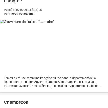
Lamothe
Publié le 07/09/2024 à 18:05
Par
Papou Poustache
Lamothe est une commune française située dans le département de la
Haute-Loire, en région Auvergne-Rhône-Alpes. Lamothe est un village
pittoresque avec des ruelles étroites, des maisons vigneronnes dotée de
voutes extérieures typiques de la région. C’est...
Chambezon