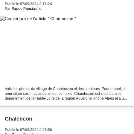
Publié le 07/09/2024 à 17:24
Par
Papou Poustache
Voici les photos du village de Chambezon et des alentours. Pour rappel, et
pour situer ces images dans leur contexte, Chambezon est situé dans le
département de la Haute-Loire de la région Auvergne Rhône Alpes et a une
surface de 5.09 km ² pour une population...
Chalencon
Publié le 07/09/2024 à 05:56