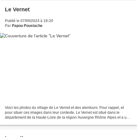
Le Vernet
Publié le 07/09/2024 à 18:20
Par
Papou Poustache
Voici les photos du village de Le Vernet et des alentours. Pour rappel, et
pour situer ces images dans leur contexte, Le Vernet est situé dans le
département de la Haute-Loire de la région Auvergne Rhône Alpes et a une
surface de 3.82 km ² pour une population...