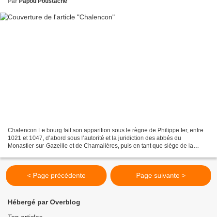
Par
Papou Poustache
Chalencon Le bourg fait son apparition sous le règne de Philippe Ier, entre
1021 et 1047, d’abord sous l’autorité et la juridiction des abbés du
Monastier-sur-Gazeille et de Chamalières, puis en tant que siège de la
baronnie des Chalencon. Par sa situation,...
< Page précédente
Page suivante >
Hébergé par Overblog